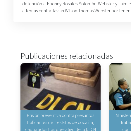
detención a Ebonny Rosales Solomón Webster y Jaimie 
alternas contra Javian Wilson Thomas Webster por tenenc
Publicaciones relacionadas
Prisión preventiva contra presuntos
Minister
traficantes de tres kilos de cocaína,
traba
capturados tras operativo de la DLCN
conj