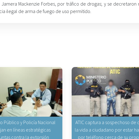
Jamera Mackenzie Forbes, por tráfico de drogas; y se decretaron
ia ilegal de arma de fuego de uso permitido.
io Público y Policía Nacional
ATIC captura a sospechoso de q
jan en líneas estratégicas
la vida a ciudadano por estar 
untas contra la extorsión
por teléfono cerca de su pro