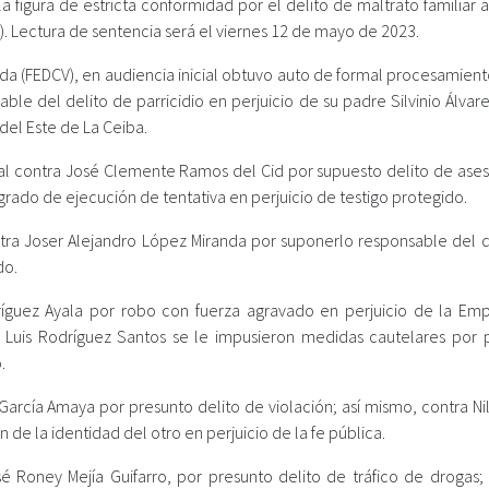
la figura de estricta conformidad por el delito de maltrato familiar
9). Lectura de sentencia será el viernes 12 de mayo de 2023.
Vida (FEDCV), en audiencia inicial obtuvo auto de formal procesamien
le del delito de parricidio en perjuicio de su padre Silvinio Álvar
 del Este de La Ceiba.
icial contra José Clemente Ramos del Cid por supuesto delito de ase
 grado de ejecución de tentativa en perjuicio de testigo protegido.
ontra Joser Alejandro López Miranda por suponerlo responsable del d
do.
dríguez Ayala por robo con fuerza agravado en perjuicio de la Em
Luis Rodríguez Santos se le impusieron medidas cautelares por 
.
arcía Amaya por presunto delito de violación; así mismo, contra Nil
 de la identidad del otro en perjuicio de la fe pública.
é Roney Mejía Guifarro, por presunto delito de tráfico de drogas; 