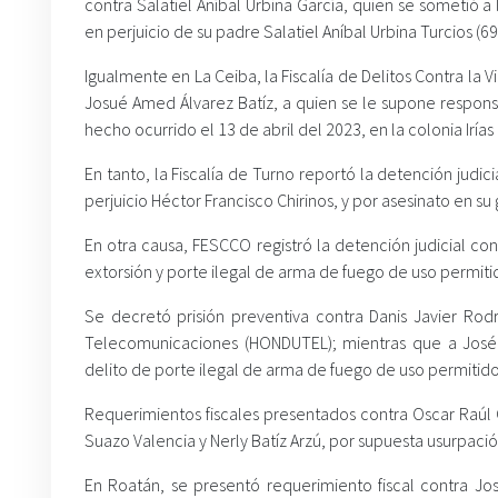
contra Salatiel Aníbal Urbina García, quien se sometió a 
en perjuicio de su padre Salatiel Aníbal Urbina Turcios (6
Igualmente en La Ceiba, la Fiscalía de Delitos Contra la 
Josué Amed Álvarez Batíz, a quien se le supone responsab
hecho ocurrido el 13 de abril del 2023, en la colonia Irías
En tanto, la Fiscalía de Turno reportó la detención jud
perjuicio Héctor Francisco Chirinos, y por asesinato en su
En otra causa, FESCCO registró la detención judicial c
extorsión y porte ilegal de arma de fuego de uso permiti
Se decretó prisión preventiva contra Danis Javier Ro
Telecomunicaciones (HONDUTEL); mientras que a José 
delito de porte ilegal de arma de fuego de uso permitido
Requerimientos fiscales presentados contra Oscar Raúl G
Suazo Valencia y Nerly Batíz Arzú, por supuesta usurpación
En Roatán, se presentó requerimiento fiscal contra Jos