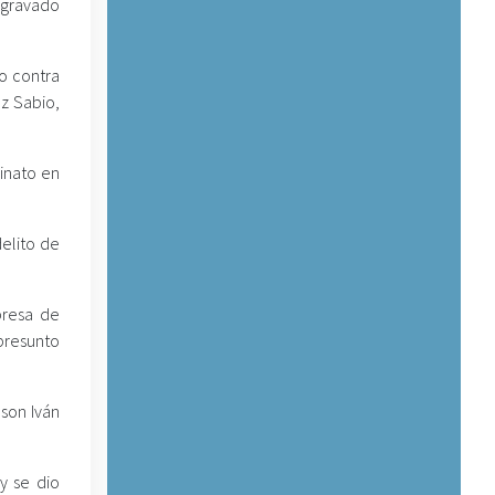
 agravado
to contra
ez Sabio,
sinato en
elito de
presa de
presunto
son Iván
y se dio