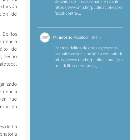
detenidas el fin de semana en Danlí
extorsión
https://www.mp.hn/publicaciones/requerimien
fiscal-contra-...
ación de
 Delitos
Ministerio Público
19 Ene
sentencia
Por tres delitos de otras agresiones
lito de
sexuales envían a prisión a exdiputado
z, hecho
https://www.mp.hn/publicaciones/por-
aloteca,
tres-delitos-de-otras-ag...
ganizado
entencia
ien fue
rsión en
es de La
enatoria