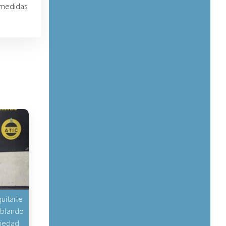
 medidas
uitarle
hablando
piedad