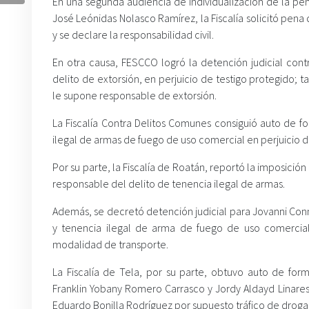
En una segunda audiencia de individualización de la pen
José Leónidas Nolasco Ramírez, la Fiscalía solicitó pena
y se declare la responsabilidad civil.
En otra causa, FESCCO logró la detención judicial co
delito de extorsión, en perjuicio de testigo protegido; t
le supone responsable de extorsión.
La Fiscalía Contra Delitos Comunes consiguió auto de f
ilegal de armas de fuego de uso comercial en perjuicio d
Por su parte, la Fiscalía de Roatán, reportó la imposició
responsable del delito de tenencia ilegal de armas.
Además, se decretó detención judicial para Jovanni Conn
y tenencia ilegal de arma de fuego de uso comercial;
modalidad de transporte.
La Fiscalía de Tela, por su parte, obtuvo auto de fo
Franklin Yobany Romero Carrasco y Jordy Aldayd Linares
Eduardo Bonilla Rodríguez por supuesto tráfico de droga