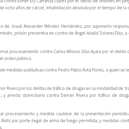
a contra Elmer Ely Carranza López por el delito de lesiones en perj
 de ocho años de cárcel, inhabilitación absoluta por el tiempo de l
ntra de Josué Alexander Méndez Hernández, por suponerlo respons
ambién, prisión preventiva en contra de Ángel Adalid Solares Díaz, a
ormal procesamiento contra Carlos Alfonso Díaz Ayala por el delito 
el orden público.
n de medidas sustitutivas contra Pedro Pablo Ávila Flores, a quien se 
or Rivers por los delitos de tráfico de drogas en su modalidad de t
 y arresto domiciliario contra Damari Rivera por tráfico de drog
rmal procesamiento y medida cautelar de la presentación periódic
 Batiz por porte ilegal de arma de fuego permitida; y medidas con
s.