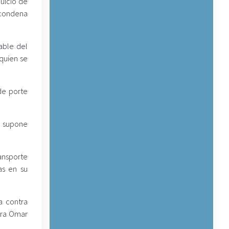
uicio de
a condena
able del
 quien se
de porte
le supone
ransporte
as en su
a contra
tra Omar