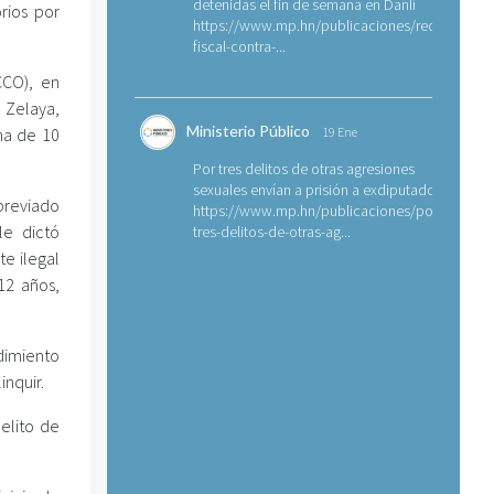
detenidas el fin de semana en Danlí
rios por
https://www.mp.hn/publicaciones/requerimien
fiscal-contra-...
CCO), en
 Zelaya,
Ministerio Público
ena de 10
19 Ene
Por tres delitos de otras agresiones
sexuales envían a prisión a exdiputado
breviado
https://www.mp.hn/publicaciones/por-
le dictó
tres-delitos-de-otras-ag...
te ilegal
12 años,
dimiento
inquir.
delito de