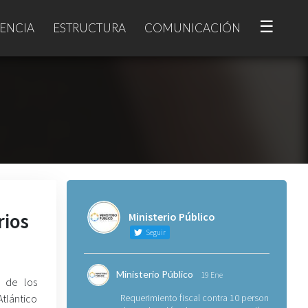
☰
ENCIA
ESTRUCTURA
COMUNICACIÓN
rios
Ministerio Público
Seguir
Ministerio Público
19 Ene
s de los
Atlántico
Requerimiento fiscal contra 10 personas