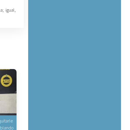
; igual,
uitarle
hablando