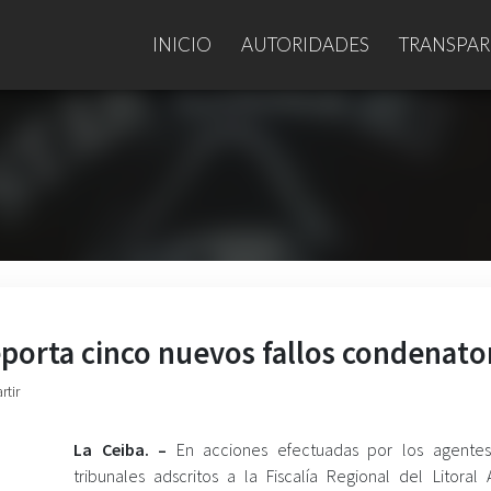
INICIO
AUTORIDADES
TRANSPAR
 reporta cinco nuevos fallos condenato
rtir
La Ceiba. –
En acciones efectuadas por los agente
tribunales adscritos a la Fiscalía Regional del Litoral 