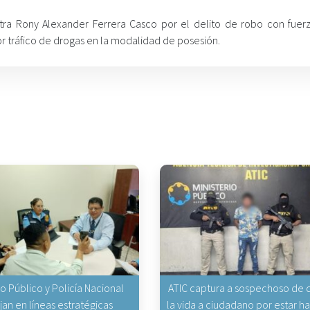
tra Rony Alexander Ferrera Casco por el delito de robo con fuerza
or tráfico de drogas en la modalidad de posesión.
io Público y Policía Nacional
ATIC captura a sospechoso de q
jan en líneas estratégicas
la vida a ciudadano por estar 