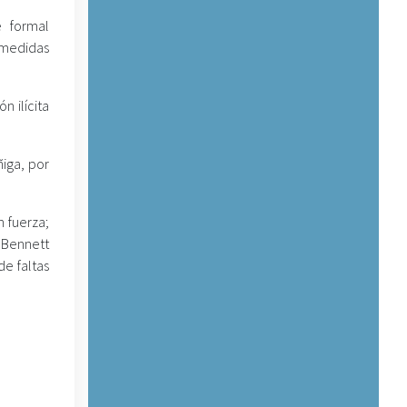
e formal
 medidas
 ilícita
.
iga, por
 fuerza;
 Bennett
de faltas