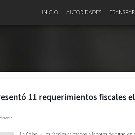
INICIO
AUTORIDADES
TRANSPAR
presentó 11 requerimientos fiscales el
mpartir
La Ceiba. – Los fiscales asignados a labores de turno en e