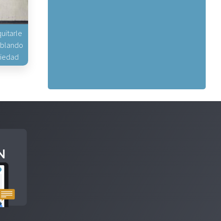
uitarle
hablando
piedad