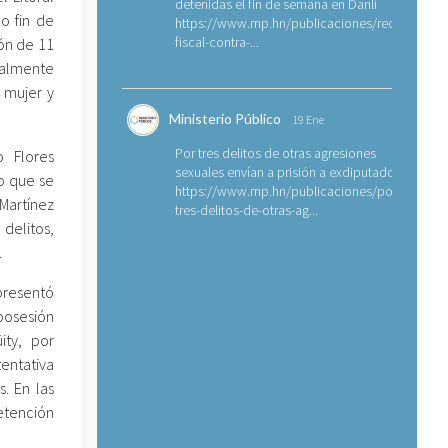
detenidas el fin de semana en Danlí
o fin de
https://www.mp.hn/publicaciones/requerimien
fiscal-contra-...
ón de 11
ialmente
a mujer y
Ministerio Público
19 Ene
Por tres delitos de otras agresiones
o Flores
sexuales envían a prisión a exdiputado
lo que se
https://www.mp.hn/publicaciones/por-
Martínez
tres-delitos-de-otras-ag...
delitos,
.
presentó
posesión
ity, por
ntativa
s. En las
etención