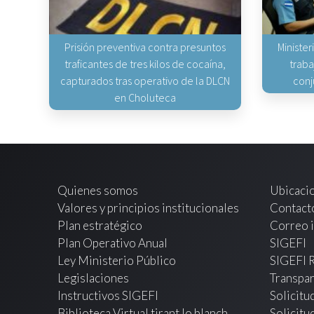
Prisión preventiva contra presuntos
Minister
traficantes de tres kilos de cocaína,
traba
capturados tras operativo de la DLCN
conj
en Choluteca
Quienes somos
Ubicaci
Valores y principios institucionales
Contact
Plan estratégico
Correo i
Plan Operativo Anual
SIGEFI
Ley Ministerio Público
SIGEFI 
Legislaciones
Transpar
Instructivos SIGEFI
Solicitu
Biblioteca Virtual tirant lo blanch
Solicitu