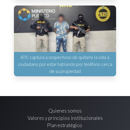
ATIC captura a sospechoso de quitarle la vida a
ciudadano por estar hablando por teléfono cerca
de su propiedad
Quienes somos
Valores y principios institucionales
Plan estratégico