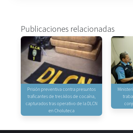
Publicaciones relacionadas
Prisión preventiva contra presuntos
Minister
traficantes de tres kilos de cocaína,
traba
capturados tras operativo de la DLCN
conj
en Choluteca