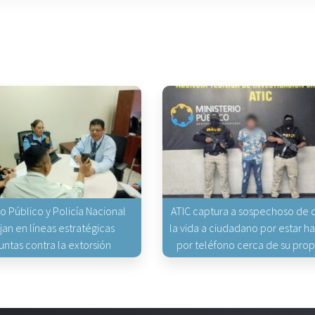
io Público y Policía Nacional
ATIC captura a sospechoso de q
jan en líneas estratégicas
la vida a ciudadano por estar 
untas contra la extorsión
por teléfono cerca de su pro