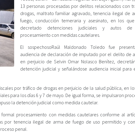
13 personas procesadas por delitos relacionados con tr
drogas, maltrato familiar agravado, tenencia ilegal de 
fuego, conducción temeraria y asesinato, en los qu
decretado detenciones judiciales y autos de
procesamiento con medidas cautelares.
El sospechosoRaúl Maldonado Toledo fue presen
audiencia de declaración de imputado por el delito de a
en perjuicio de Selvin Omar Nolasco Benítez, decretá
detención judicial y señalándose audiencia inicial para 
iscales por tráfico de drogas en perjuicio de la salud pública, en l
iales para los días 6 y 7 de mayo. De igual forma, se impulsaron pro
mpuso la detención judicial como medida cautelar.
de formal procesamiento con medidas cautelares conforme al artí
as por tenencia ilegal de arma de fuego de uso permitido y co
proceso penal.