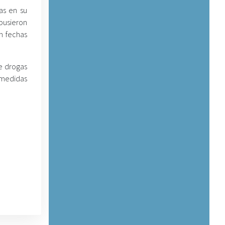
as en su
mpusieron
n fechas
de drogas
 medidas