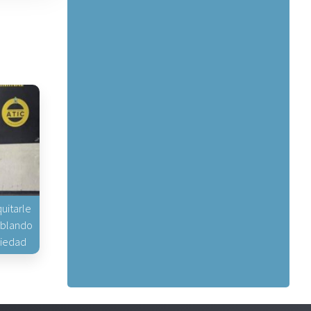
uitarle
hablando
piedad