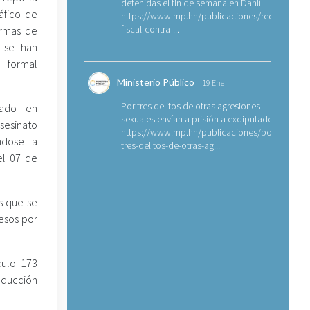
detenidas el fin de semana en Danlí
áfico de
https://www.mp.hn/publicaciones/requerimien
fiscal-contra-...
armas de
e se han
 formal
Ministerio Público
19 Ene
Por tres delitos de otras agresiones
tado en
sexuales envían a prisión a exdiputado
sesinato
https://www.mp.hn/publicaciones/por-
ndose la
tres-delitos-de-otras-ag...
el 07 de
os que se
cesos por
culo 173
nducción