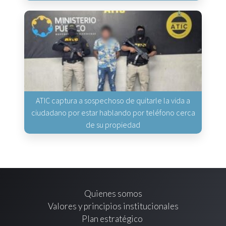
ATIC captura a sospechoso de quitarle la vida a
ciudadano por estar hablando por teléfono cerca
de su propiedad
Quienes somos
Valores y principios institucionales
Plan estratégico