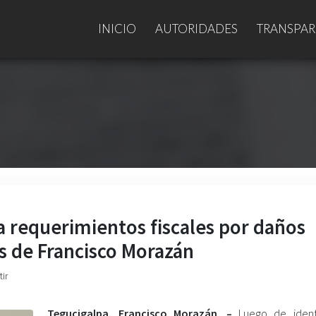
INICIO
AUTORIDADES
TRANSPAR
a requerimientos fiscales por daños
s de Francisco Morazán
ir
Tegucigalpa, Francisco Morazán. –
Luego de identi