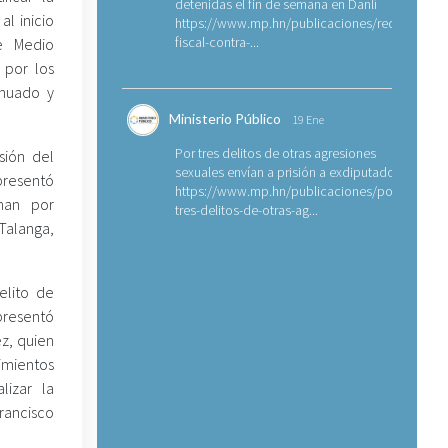
detenidas el fin de semana en Danlí
al inicio
https://www.mp.hn/publicaciones/requerimien
fiscal-contra-...
de Medio
 por los
enuado y
Ministerio Público
19 Ene
Por tres delitos de otras agresiones
sión del
sexuales envían a prisión a exdiputado
presentó
https://www.mp.hn/publicaciones/por-
rhan por
tres-delitos-de-otras-ag...
alanga,
elito de
presentó
ez, quien
imientos
lizar la
ancisco