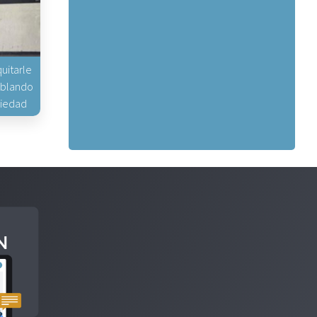
uitarle
hablando
piedad