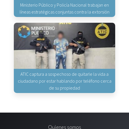
Ministerio Público y Policía Nacional trabajan en
líneas estratégicas conjuntas contra la extorsión
ATIC captura a sospechoso de quitarle la vida a
ciudadano por estar hablando por teléfono cerca
de su propiedad
Quienes somos