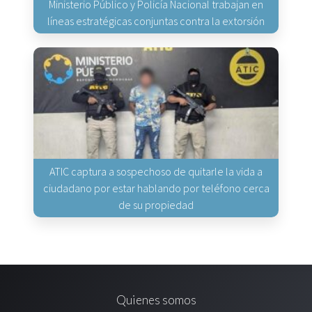
Ministerio Público y Policía Nacional trabajan en
líneas estratégicas conjuntas contra la extorsión
ATIC captura a sospechoso de quitarle la vida a
ciudadano por estar hablando por teléfono cerca
de su propiedad
Quienes somos