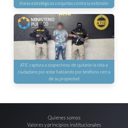
líneas estratégicas conjuntas contra la extorsión
ATIC captura a sospechoso de quitarle la vida a
ciudadano por estar hablando por teléfono cerca
de su propiedad
Quienes somos
Valores y principios institucionales