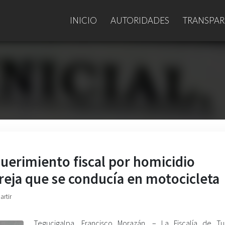
INICIO
AUTORIDADES
TRANSPAR
querimiento fiscal por homicidio
reja que se conducía en motocicleta
artir
Tegucigalpa, Francisco Morazán. – La Fiscalía de T