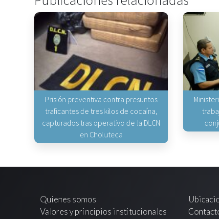
Publicaciones relacionadas
Prisión preventiva contra presuntos
Minister
traficantes de tres kilos de cocaína,
traba
capturados tras operativo de la DLCN
conj
en Choluteca
Quienes somos
Ubicaci
Valores y principios institucionales
Contact