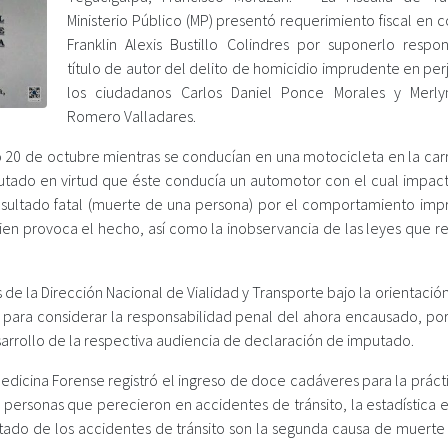
Ministerio Público (MP) presentó requerimiento fiscal en 
Franklin Alexis Bustillo Colindres por suponerlo respo
título de autor del delito de homicidio imprudente en per
los ciudadanos Carlos Daniel Ponce Morales y Merly
Romero Valladares.
o 20 de octubre mientras se conducían en una motocicleta en la carr
putado en virtud que éste conducía un automotor con el cual impact
esultado fatal (muerte de una persona) por el comportamiento imp
uien provoca el hecho, así como la inobservancia de las leyes que r
 de la Dirección Nacional de Vialidad y Transporte bajo la orientació
ios para considerar la responsabilidad penal del ahora encausado, por
arrollo de la respectiva audiencia de declaración de imputado.
edicina Forense registró el ingreso de doce cadáveres para la práct
 personas que perecieron en accidentes de tránsito, la estadística 
ltado de los accidentes de tránsito son la segunda causa de muerte 