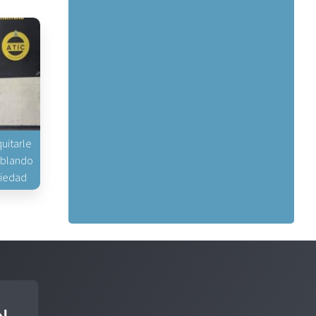
uitarle
hablando
piedad