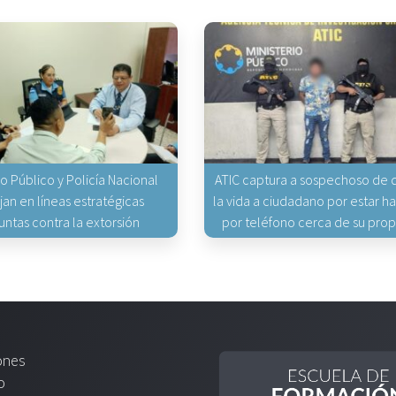
io Público y Policía Nacional
ATIC captura a sospechoso de q
jan en líneas estratégicas
la vida a ciudadano por estar 
untas contra la extorsión
por teléfono cerca de su pro
ones
o