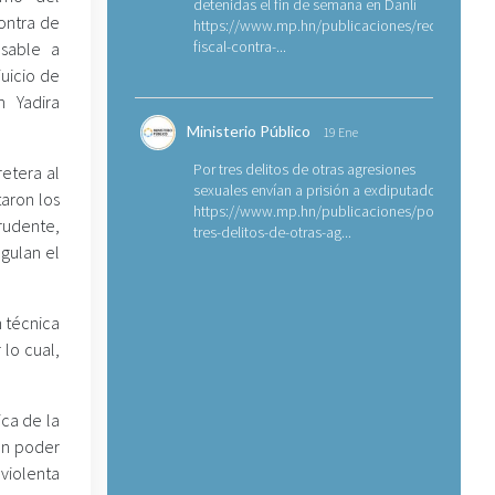
detenidas el fin de semana en Danlí
contra de
https://www.mp.hn/publicaciones/requerimien
fiscal-contra-...
nsable a
juicio de
n Yadira
Ministerio Público
19 Ene
Por tres delitos de otras agresiones
etera al
sexuales envían a prisión a exdiputado
aron los
https://www.mp.hn/publicaciones/por-
rudente,
tres-delitos-de-otras-ag...
egulan el
n técnica
 lo cual,
ica de la
en poder
violenta