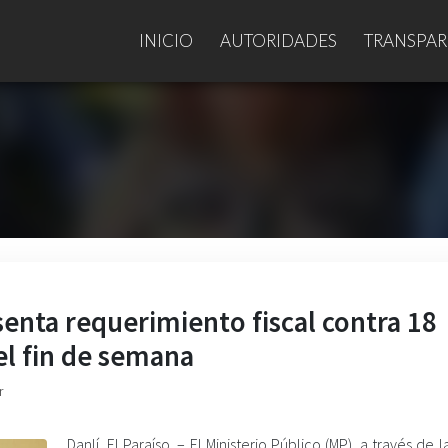
INICIO
AUTORIDADES
TRANSPAR
senta requerimiento fiscal contra 18
l fin de semana
r
Danlí, El Paraíso. –
El Ministerio Público (MP), a través de la