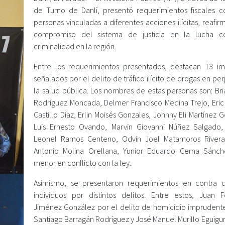
de Turno de Danlí, presentó requerimientos fiscales c
personas vinculadas a diferentes acciones ilícitas, reafi
compromiso del sistema de justicia en la lucha co
criminalidad en la región.
Entre los requerimientos presentados, destacan 13 i
señalados por el delito de tráfico ilícito de drogas en per
la salud pública. Los nombres de estas personas son: Bri
Rodríguez Moncada, Delmer Francisco Medina Trejo, Eri
Castillo Díaz, Erlin Moisés Gonzales, Johnny Eli Martínez 
Luis Ernesto Ovando, Marvin Giovanni Núñez Salgado,
Leonel Ramos Centeno, Odvin Joel Matamoros Rivera
Antonio Molina Orellana, Yunior Eduardo Cerna Sánc
menor en conflicto con la ley.
Asimismo, se presentaron requerimientos en contra 
individuos por distintos delitos. Entre estos, Juan 
Jiménez González por el delito de homicidio imprudente
Santiago Barragán Rodríguez y José Manuel Murillo Eguigu