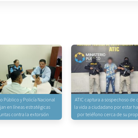
io Público y Policía Nacional
ATIC captura a sospechoso de q
jan en líneas estratégicas
la vida a ciudadano por estar 
untas contra la extorsión
por teléfono cerca de su pro