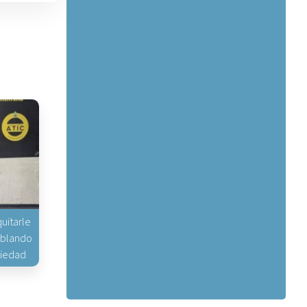
uitarle
hablando
piedad