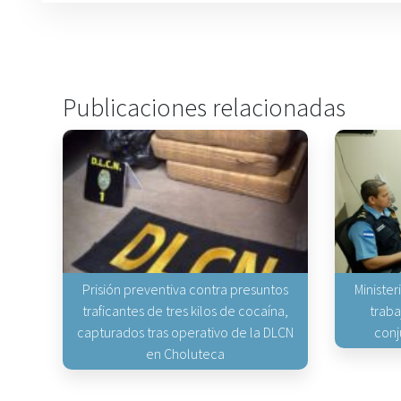
Publicaciones relacionadas
Prisión preventiva contra presuntos
Minister
traficantes de tres kilos de cocaína,
traba
capturados tras operativo de la DLCN
conj
en Choluteca