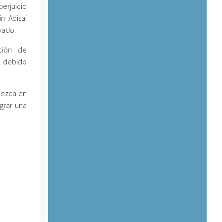
erjuicio
ín Abisai
vado.
ción de
l debido
alezca en
grar una