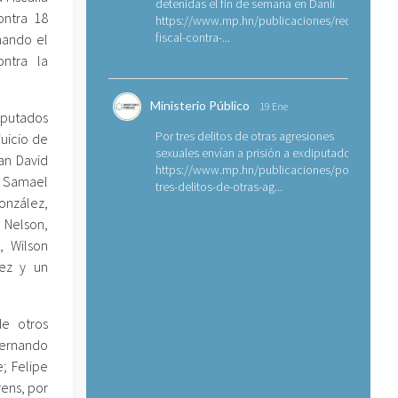
detenidas el fin de semana en Danlí
ontra 18
https://www.mp.hn/publicaciones/requerimien
fiscal-contra-...
rmando el
ntra la
Ministerio Público
19 Ene
mputados
Por tres delitos de otras agresiones
juicio de
sexuales envían a prisión a exdiputado
an David
https://www.mp.hn/publicaciones/por-
c Samael
tres-delitos-de-otras-ag...
González,
 Nelson,
, Wilson
hez y un
de otros
Fernando
; Felipe
rens, por