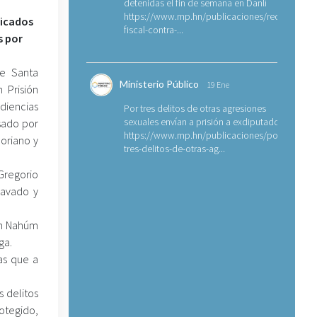
detenidas el fin de semana en Danlí
https://www.mp.hn/publicaciones/requerimien
licados
fiscal-contra-...
s por
de Santa
Ministerio Público
19 Ene
 Prisión
diencias
Por tres delitos de otras agresiones
sexuales envían a prisión a exdiputado
sado por
https://www.mp.hn/publicaciones/por-
Soriano y
tres-delitos-de-otras-ag...
Gregorio
ravado y
on Nahúm
ga.
as que a
 delitos
rotegido,