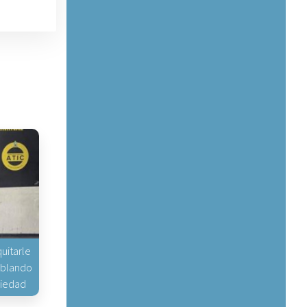
uitarle
hablando
piedad