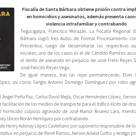
Fiscalía de Santa Bárbara obtiene prisión contra imp
en homicidios y asesinatos, además presenta caso
violencia intrafamiliar y contrabando
Tegucigalpa, Francisco Morazán. La Fiscalía Regional 
Bárbara logró tres Autos de Formal Procesamiento con
Preventiva, luego de desarrollarse las respectivas au
iniciales; uno de los casos es el de Cándido Ramírez acu
el delito de asesinato en perjuicio de José Frelín Reyes 
José Felicito Reyes Vega.
De igual manera, tras las rejas permanecerán, Elvin 
López, así como Sergio Antonio Domingo Domínguez por robo ag
uel Ángel Peña Paz, Carlos David Mejía, Oscar Hernández López, Gers
facilitación de los medios de transporte para el tráfico ilícito de dro
l homicidio culposo agravado de José Mainor Álvarez Lara, mientr
 Oney Ulices Morán Henríquez por contrabando.
 de Henry Adonay López Castellano por suponerlo responsable de los
ntativa en perjuicio de René Ramos, Nelson Adalid Cotho y testigo p