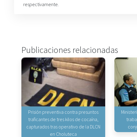
respectivamente
.
Publicaciones relacionadas
Prisión preventiva contra presuntos
Minister
traficantes de tres kilos de cocaína,
traba
capturados tras operativo de la DLCN
conj
en Choluteca