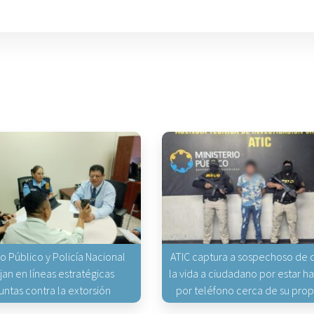
io Público y Policía Nacional
ATIC captura a sospechoso de q
jan en líneas estratégicas
la vida a ciudadano por estar 
untas contra la extorsión
por teléfono cerca de su pro