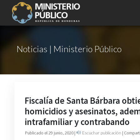
Noticias | Ministerio Público
Fiscalía de Santa Bárbara obti
homicidios y asesinatos, adem
intrafamiliar y contrabando
Publicado el 29 junio, 2020
|
Escuchar publicación
| Compart