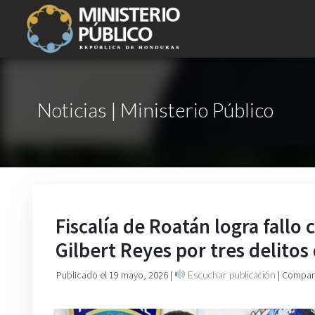
Noticias | Ministerio Público
Fiscalía de Roatán logra fall
Gilbert Reyes por tres delitos
Publicado el 19 mayo, 2026
|
Escuchar publicación
| Compart