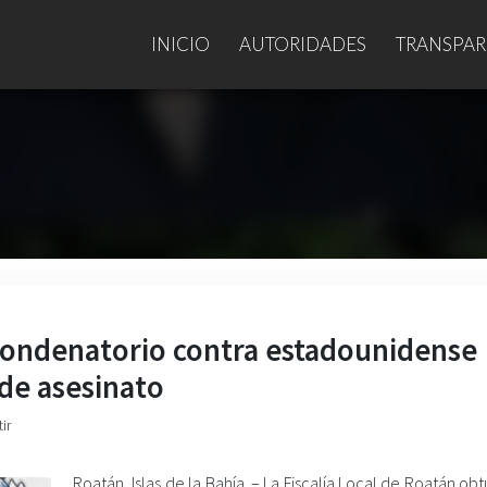
INICIO
AUTORIDADES
TRANSPAR
o condenatorio contra estadounidense
 de asesinato
ir
Roatán, Islas de la Bahía. – La Fiscalía Local de Roatán obt