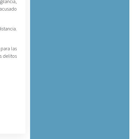
gilancia,
l acusado
istancia.
 para las
s delitos