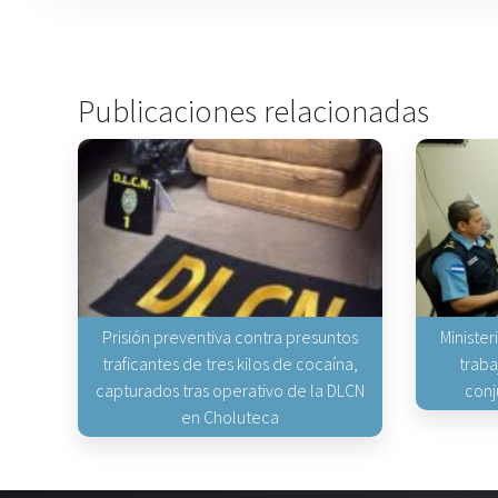
Publicaciones relacionadas
Prisión preventiva contra presuntos
Minister
traficantes de tres kilos de cocaína,
traba
capturados tras operativo de la DLCN
conj
en Choluteca