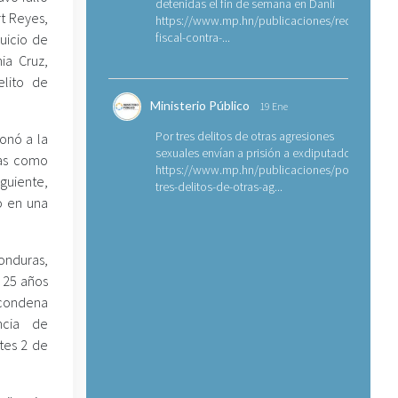
detenidas el fin de semana en Danlí
t Reyes,
https://www.mp.hn/publicaciones/requerimien
fiscal-contra-...
uicio de
ia Cruz,
elito de
Ministerio Público
19 Ene
Por tres delitos de otras agresiones
onó a la
sexuales envían a prisión a exdiputado
das como
https://www.mp.hn/publicaciones/por-
guiente,
tres-delitos-de-otras-ag...
o en una
onduras,
 25 años
a condena
ncia de
tes 2 de