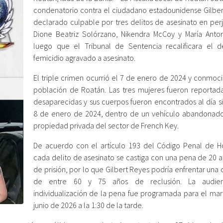
condenatorio contra el ciudadano estadounidense Gilber
declarado culpable por tres delitos de asesinato en perj
Dione Beatriz Solórzano, Nikendra McCoy y María Anton
luego que el Tribunal de Sentencia recalificara el d
femicidio agravado a asesinato.
El triple crimen ocurrió el 7 de enero de 2024 y conmoci
población de Roatán. Las tres mujeres fueron reporta
desaparecidas y sus cuerpos fueron encontrados al día si
8 de enero de 2024, dentro de un vehículo abandonad
propiedad privada del sector de French Key.
De acuerdo con el artículo 193 del Código Penal de H
cada delito de asesinato se castiga con una pena de 20 a
de prisión, por lo que Gilbert Reyes podría enfrentar un
de entre 60 y 75 años de reclusión. La audie
individualización de la pena fue programada para el mar
junio de 2026 a la 1:30 de la tarde.