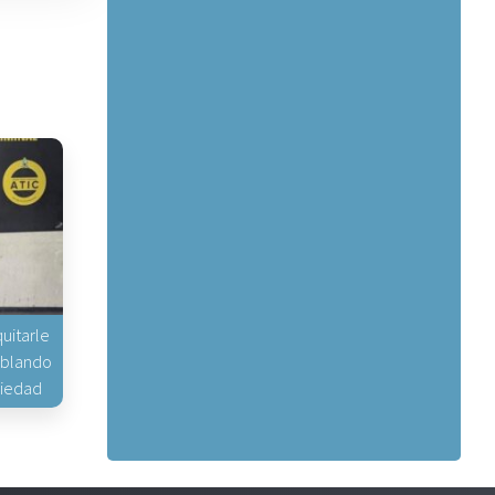
uitarle
hablando
piedad