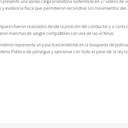
tán presentó una sólida carga probatoria sustentada en 27 videos de vi
nses y evidencia física que permitieron reconstruir los movimientos de
sparos fueron realizados desde la posición del conductor y a corta d
raron manchas de sangre compatibles con una de las víctimas.
natorio representa un paso trascendental en la búsqueda de justicia
isterio Público de perseguir y sancionar con todo el peso de la ley lo
.