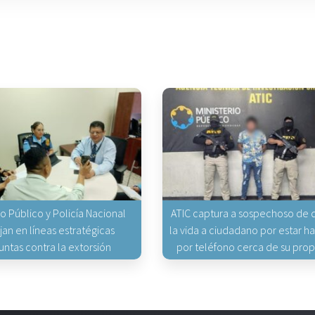
io Público y Policía Nacional
ATIC captura a sospechoso de q
jan en líneas estratégicas
la vida a ciudadano por estar 
untas contra la extorsión
por teléfono cerca de su pro