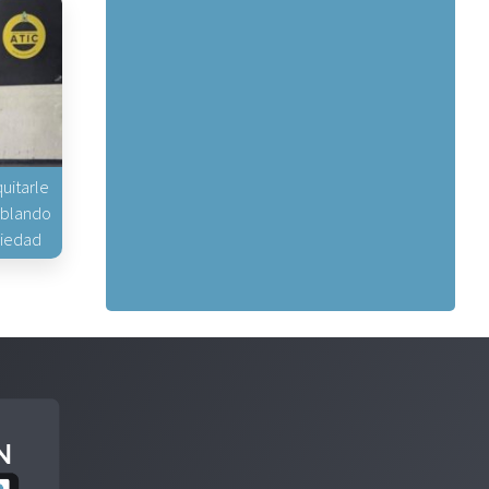
uitarle
hablando
piedad