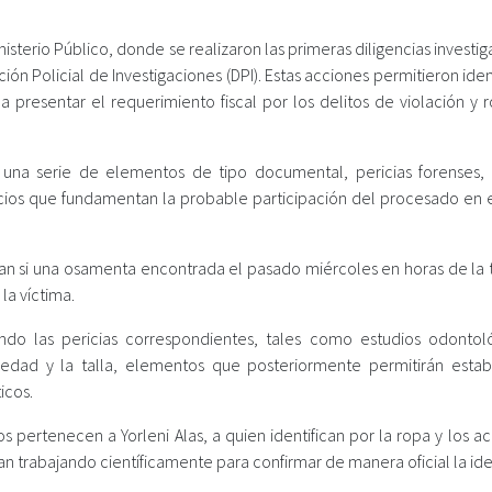
inisterio Público, donde se realizaron las primeras diligencias investig
ón Policial de Investigaciones (DPI). Estas acciones permitieron ident
presentar el requerimiento fiscal por los delitos de violación y 
tó una serie de elementos de tipo documental, pericias forenses,
icios que fundamentan la probable participación del procesado en 
gan si una osamenta encontrada el pasado miércoles en horas de la 
la víctima.
ando las pericias correspondientes, tales como estudios odontol
 edad y la talla, elementos que posteriormente permitirán estab
icos.
 pertenecen a Yorleni Alas, a quien identifican por la ropa y los a
n trabajando científicamente para confirmar de manera oficial la ide