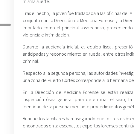
misma suerte.
Tras el hecho, la joven fue trasladada a las oficinas del M
conjunto con la Dirección de Medicina Forense y la Direcci
imputado como el principal sospechoso, procediendo a 
violencia e intimidación.
Durante la audiencia inicial, el equipo fiscal presen
anticipadas y reconocimiento en rueda, entre otros ind
criminal.
Respecto a la segunda persona, las autoridades investi
una zona de Puerto Cortés corresponde a la hermana de 
En la Dirección de Medicina Forense se están realiz
inspección ósea general para determinar el sexo, la
identidad de la persona mediante procedimientos genét
Aunque los familiares han asegurado que los restos óseos
encontrados en la escena, los expertos forenses continúa