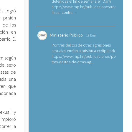
detenidas el fin de semana en Danlí
https://www.mp.hn/publicaciones/requerimien
és, logró
fiscal-contra-...
prisión
o de los
ación en
Ministerio Público
19 Ene
arrio El
Por tres delitos de otras agresiones
sexuales envían a prisión a exdiputado
https://www.mp.hn/publicaciones/por-
ien según
tres-delitos-de-otras-ag...
 del sexo
casas de
ucía una
oven que
andonada
exual y
 imploró
orrer la