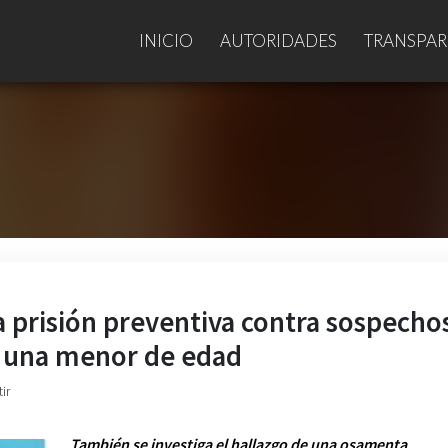
INICIO
AUTORIDADES
TRANSPAR
ra prisión preventiva contra sospecho
a una menor de edad
ir
También se investiga el hallazgo de una osamenta