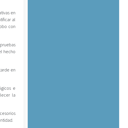
ativas en
ificar al
robo con
 pruebas
el hecho
tarde en
ógicos e
lecer la
ccesorios
ntidad.