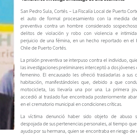
San Pedro Sula, Cortés. –
La Fiscalía Local de Puerto Cort
el auto de formal procesamiento con la medida de 
preventiva contra un hombre considerado sospechos
delitos de violación y robo con violencia e intimid
perjuicio de una fémina, en un hecho reportado en el b
Chile de Puerto Cortés.
La prisión preventiva se interpuso contra el individuo, qu
las investigaciones preliminares interceptó a dos jóvenes
femenino. El encausado les ofreció trasladarlas a sus 
habitación, manifestándoles que, debido a que cond
motocicleta, las llevaría una por una. La primera j
accedió al traslado fue encontrada posteriormente ab
en el crematorio municipal en condiciones críticas.
La víctima denunció haber sido objeto de abuso s
despojada de sus pertenencias personales, al tiempo que
ayuda por su hermana, quien se encontraba en riesgo de c