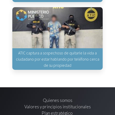
ATIC captura a sospechoso de quitarle la vida a
ciudadano por estar hablando por teléfono cerca
de su propiedad
Quienes somos
Valores y principios institucionales
Plan estratégico