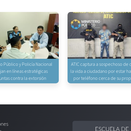
io Público y Policía Nacional
ATIC captura a sospechoso de q
jan en líneas estratégicas
la vida a ciudadano por estar 
untas contra la extorsión
por teléfono cerca de su pro
ones