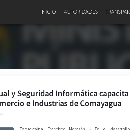
INICIO
AUTORIDADES
TRANSPAR
ual y Seguridad Informática capacita
mercio e Industrias de Comayagua
artir
Tegucigalpa, Francisco Morazán. – En el desarroll