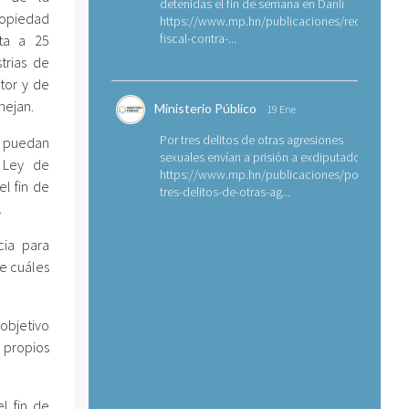
detenidas el fin de semana en Danlí
opiedad
https://www.mp.hn/publicaciones/requerimien
fiscal-contra-...
ita a 25
trias de
tor y de
nejan.
Ministerio Público
19 Ene
Por tres delitos de otras agresiones
s puedan
sexuales envían a prisión a exdiputado
 Ley de
https://www.mp.hn/publicaciones/por-
el fin de
tres-delitos-de-otras-ag...
.
cia para
e cuáles
objetivo
 propios
l fin de