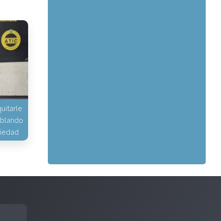
uitarle
hablando
piedad