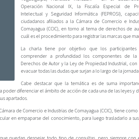
Operación Nacional IX, la Fiscalía Especial de Pr
Intelectual y Seguridad Informática (FEPROSI), capac
ciudadanos afiliados a la Cámara de Comercio e Indus
Comayagua (CCIC), en torno al tema de derechos de au
cuál es el procedimiento para registrar las marcas que ma
La charla tiene por objetivo que los participante
comprender a profundidad los componentes de la
Derechos de Autor y la Ley de Propiedad Industrial, con 
evacuar todas las dudas que surjan a lo largo de la jornada
Cabe destacar que la temática es de suma importan
 poder diferenciar el ámbito de acción de cada una de las leyes y d
us apartados.
Cámara de Comercio e Industrias de Comayagua (CCIC), tiene como 
ticular en empaparse del conocimiento, para luego trasladarlo a sus
s que puedan despejar todo tipo de consultas, pero siempre con e