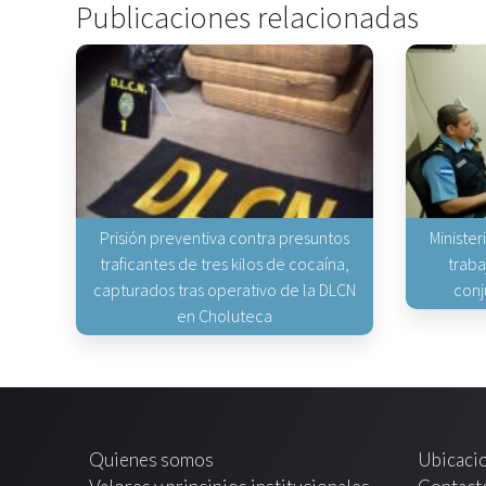
Publicaciones relacionadas
Prisión preventiva contra presuntos
Minister
traficantes de tres kilos de cocaína,
traba
capturados tras operativo de la DLCN
conj
en Choluteca
Quienes somos
Ubicaci