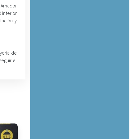
es Amador
 interior
lación y
yoría de
seguir el