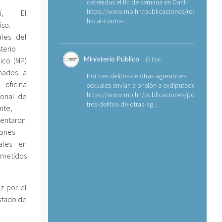
detenidas el fin de semana en Danlí
https://www.mp.hn/publicaciones/requerimien
lí, El
fiscal-contra-...
íso.
ales del
sterio
Ministerio Público
ico (MP)
19 Ene
gnados a
Por tres delitos de otras agresiones
oficina
sexuales envían a prisión a exdiputado
https://www.mp.hn/publicaciones/por-
ional de
tres-delitos-de-otras-ag...
nte,
sentaron
iones
ales en
ometidos
z por el
Estado de