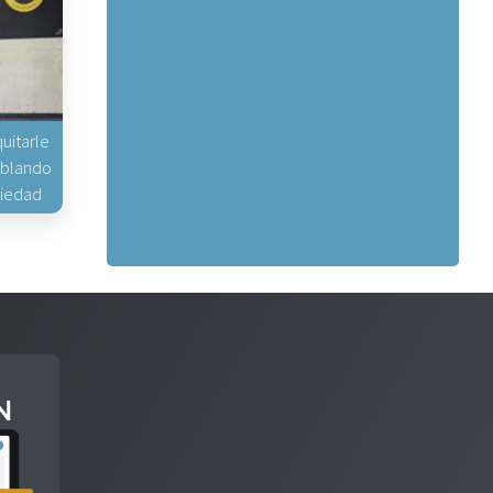
uitarle
hablando
piedad