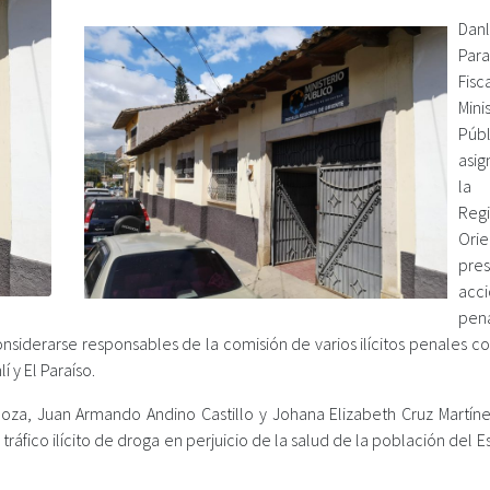
Dan
Para
Fisc
Mini
Públ
asi
la 
Reg
Orie
pre
acc
pen
nsiderarse responsables de la comisión de varios ilícitos penales c
 y El Paraíso.
noza, Juan Armando Andino Castillo y Johana Elizabeth Cruz Martíne
 tráfico ilícito de droga en perjuicio de la salud de la población del 