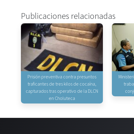
Publicaciones relacionadas
Prisión preventiva contra presuntos
Minister
traficantes de tres kilos de cocaína,
traba
capturados tras operativo de la DLCN
conj
en Choluteca