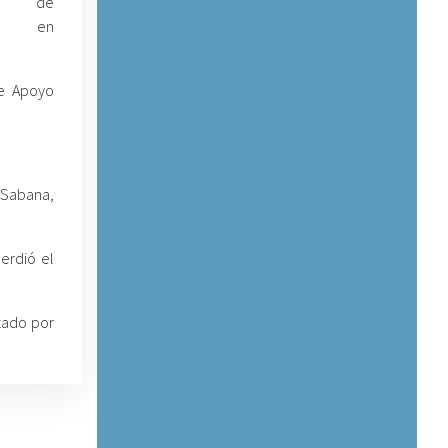
to de
ato en
de Apoyo
 Sabana,
erdió el
zado por