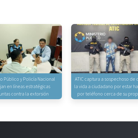
io Público y Policía Nacional
ATIC captura a sospechoso de q
jan en líneas estratégicas
la vida a ciudadano por estar 
untas contra la extorsión
por teléfono cerca de su pro