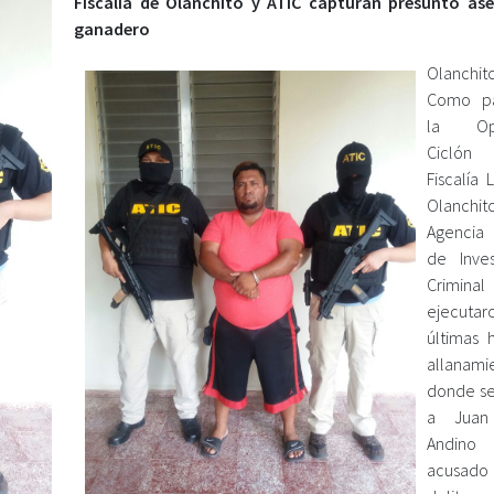
Fiscalía de Olanchito y ATIC capturan presunto as
ganadero
Olanchit
Como p
la Ope
Ciclón
Fiscalía 
Olanchi
Agencia
de Inves
Crimina
ejecutaro
últimas 
allanami
donde se
a Juan
Andino
acusado