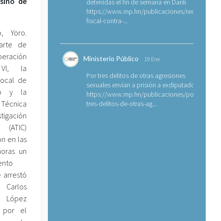
esino de
detenidas el fin de semana en Danlí
https://www.mp.hn/publicaciones/requerimien
fiscal-contra-...
o, Yoro.
arte de
ración
Ministerio Público
19 Ene
 VI, la
Por tres delitos de otras agresiones
Local de
sexuales envían a prisión a exdiputado
to y la
https://www.mp.hn/publicaciones/por-
 Técnica
tres-delitos-de-otras-ag...
tigación
l (ATIC)
n en las
horas un
ento
 arrestó
 Carlos
 López
 por el