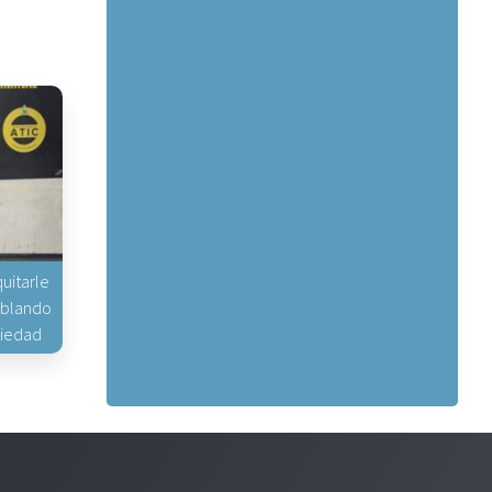
uitarle
hablando
piedad