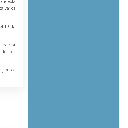
 de esta
a varios
 el 19 de
urado por
 de tres
o junto a