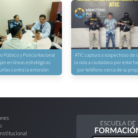
io Público y Policía Nacional
ATIC captura a sospechoso de q
jan en líneas estratégicas
la vida a ciudadano por estar 
untas contra la extorsión
por teléfono cerca de su pro
ones
o
nstitucional