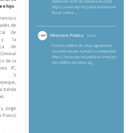
detenidas el fin de semana en Danlí
 e hijo
https://www.mp.hn/publicaciones/requerimien
fiscal-contra-...
rancisco
dades de
ocal de
Ministerio Público
19 Ene
 y la
Por tres delitos de otras agresiones
ica de
sexuales envían a prisión a exdiputado
Criminal
https://www.mp.hn/publicaciones/por-
rco de la
tres-delitos-de-otras-ag...
eo III”,
on 5
tepeque,
na banda
ís.
 y Jorge
 Francis