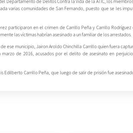
del Departamento de Delitos Contra la Vida de la ATIC, los miembros
ada varias comunidades de San Fernando, puesto que se les imput
rez participaron en el crimen de Carrillo Peña y Carrillo Rodríguez
ente las víctimas habrían asesinado a un familiar de los arrestados.
 de ese municipio, Jairon Aroldo Chinchilla Carrillo quien fuera capt
n marzo de 2016, acusados por el delito de asesinato en perjuicio
s Edilberto Carrillo Peña, que luego de salir de prisión fue asesinad