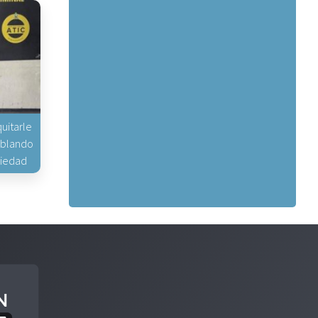
uitarle
hablando
piedad