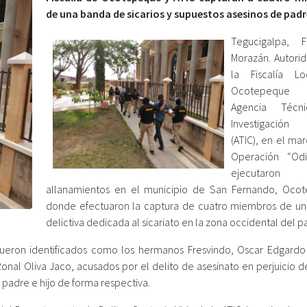
de una banda de sicarios y supuestos asesinos de padre
Tegucigalpa, F
Morazán. Autori
la Fiscalía L
Ocotepeque
Agencia Técn
Investigación 
(ATIC), en el ma
Operación “Odis
ejecutar
allanamientos en el municipio de San Fernando, Oco
donde efectuaron la captura de cuatro miembros de u
delictiva dedicada al sicariato en la zona occidental del pa
fueron identificados como los hermanos Fresvindo, Oscar Edgardo
nal Oliva Jaco, acusados por el delito de asesinato en perjuicio de
, padre e hijo de forma respectiva.