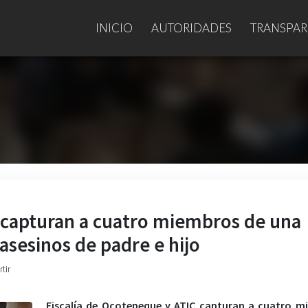
INICIO
AUTORIDADES
TRANSPAR
C capturan a cuatro miembros de una
asesinos de padre e hijo
tir
Fiscalía de Ocotepeque y ATIC capturan a cuatro m