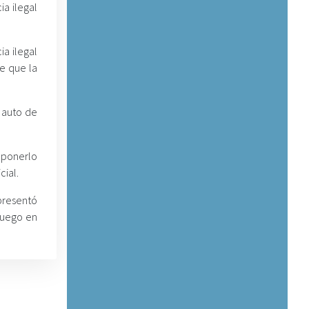
a ilegal
ia ilegal
de que la
n auto de
uponerlo
cial.
presentó
fuego en