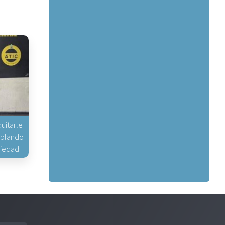
uitarle
hablando
piedad