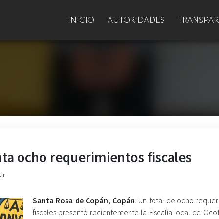
INICIO
AUTORIDADES
TRANSPAR
ta ocho requerimientos fiscales
ir
Santa Rosa de Copán, Copán
. Un total de ocho requer
fiscales presentó recientemente la Fiscalía local de Oc