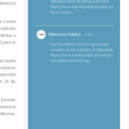
detenidas el fin de semana en Danlí
diversos
https://www.mp.hn/publicaciones/requerimien
fiscal-contra-...
al contra
maltrato
Ministerio Público
stintas a
19 Ene
l para el
Por tres delitos de otras agresiones
sexuales envían a prisión a exdiputado
https://www.mp.hn/publicaciones/por-
 acusada
tres-delitos-de-otras-ag...
perjuicio
 decretó
 el 24 de
 Ernesto
tenencia
iforme,