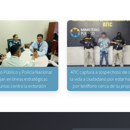
io Público y Policía Nacional
ATIC captura a sospechoso de q
jan en líneas estratégicas
la vida a ciudadano por estar 
untas contra la extorsión
por teléfono cerca de su pro