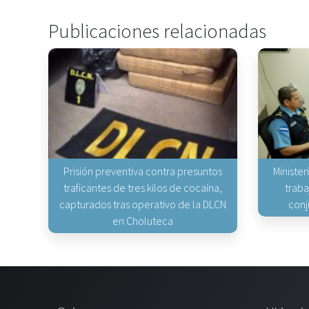
Publicaciones relacionadas
Prisión preventiva contra presuntos
Minister
traficantes de tres kilos de cocaína,
traba
capturados tras operativo de la DLCN
conj
en Choluteca