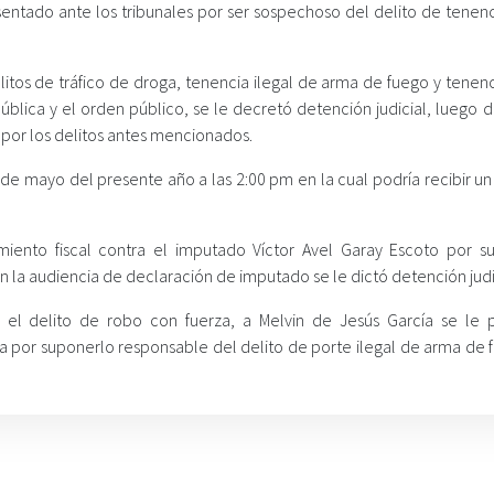
entado ante los tribunales por ser sospechoso del delito de tenenci
litos de tráfico de droga, tenencia ilegal de arma de fuego y tenenc
ública y el orden público, se le decretó detención judicial, luego 
 por los delitos antes mencionados.
4 de mayo del presente año a las 2:00 pm en la cual podría recibir u
iento fiscal contra el imputado Víctor Avel Garay Escoto por s
 la audiencia de declaración de imputado se le dictó detención judi
r el delito de robo con fuerza, a Melvin de Jesús García se le 
ra por suponerlo responsable del delito de porte ilegal de arma de 