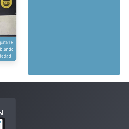
uitarle
hablando
piedad