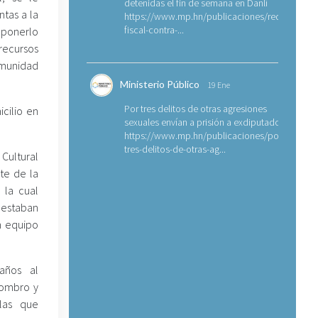
detenidas el fin de semana en Danlí
tas a la
https://www.mp.hn/publicaciones/requerimien
fiscal-contra-...
uponerlo
ecursos
omunidad
Ministerio Público
19 Ene
Por tres delitos de otras agresiones
cilio en
sexuales envían a prisión a exdiputado
https://www.mp.hn/publicaciones/por-
tres-delitos-de-otras-ag...
 Cultural
te de la
 la cual
 estaban
n equipo
años al
combro y
olas que