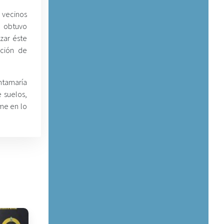
 vecinos
o obtuvo
zar éste
ación de
ntamaría
 suelos,
ume en lo