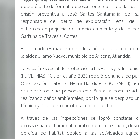
decretó auto de formal procesamiento con medidas distin
prisión preventiva a José Santos Santamaría, por s
responsable del delito de explotación ilegal de r
naturales en perjuicio del medio ambiente y de la c
Garífuna de Travesía, Cortés.
El imputado es maestro de educación primaria, con domi
la aldea Jilamo Nuevo, municipio de Arizona, Atlántida.
La Fiscalía Especial de Protección a las Etnias y Patrimonio
(FEP/ETNIAS-PC), en el año 2021 recibió denuncia de par
Organización Fraternal Negra Hondureña (OFRANEH), en
establecieron que personas extrañas a la comunidad
realizando daños ambiéntales, por lo que se desplazó u
técnico y fiscal para corroborar dichos hechos.
A través de las inspecciones se logró constatar d
ecosistema del humedal, cambio de uso de suelo, des
pérdida de hábitat debido a las actividades agríc