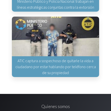
Ministerio Público y Policía Nacional trabajan en
líneas estratégicas conjuntas contra la extorsión
ATIC captura a sospechoso de quitarle la vida a
ciudadano por estar hablando por teléfono cerca
de su propiedad
Quienes somos