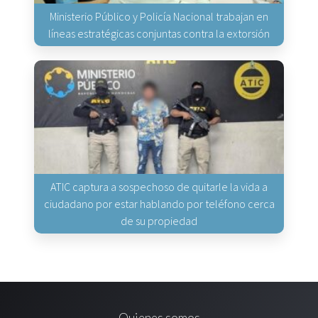
Ministerio Público y Policía Nacional trabajan en
líneas estratégicas conjuntas contra la extorsión
ATIC captura a sospechoso de quitarle la vida a
ciudadano por estar hablando por teléfono cerca
de su propiedad
Quienes somos