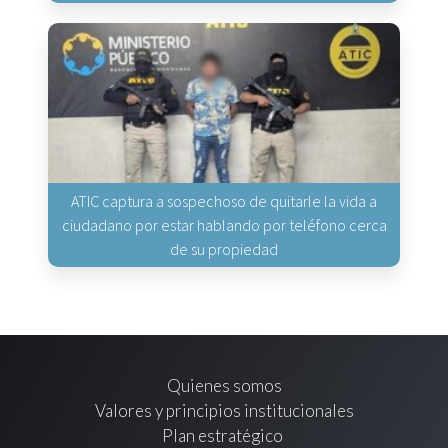
ATIC captura a sospechoso de quitarle la vida a
ciudadano por estar hablando por teléfono cerca
de su propiedad
Quienes somos
Valores y principios institucionales
Plan estratégico