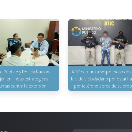
io Público y Policía Nacional
ATIC captura a sospechoso de q
jan en líneas estratégicas
la vida a ciudadano por estar 
untas contra la extorsión
por teléfono cerca de su pro
ones