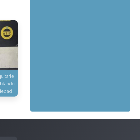
uitarle
hablando
piedad