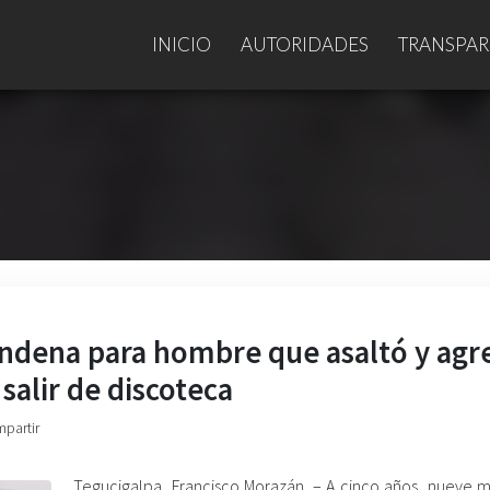
INICIO
AUTORIDADES
TRANSPAR
condena para hombre que asaltó y agr
salir de discoteca
mpartir
Tegucigalpa, Francisco Morazán. – A cinco años, nueve 