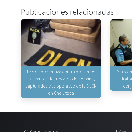
Publicaciones relacionadas
Prisión preventiva contra presuntos
Minister
traficantes de tres kilos de cocaína,
traba
capturados tras operativo de la DLCN
conj
en Choluteca
Quienes somos
Ubicaci