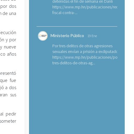
detenidas el fin de semana en Danlí
 por dos
https://www.mp.hn/publicaciones/requerimien
fiscal-contra-...
an de una
jecución
Ministerio Público
19 Ene
ón y por
Por tres delitos de otras agresiones
 y nueve
sexuales envían a prisión a exdiputado
nco años
https://www.mp.hn/publicaciones/por-
tres-delitos-de-otras-ag...
 presentó
 que fue
ió a dos
aran sus
al pedir
n someter