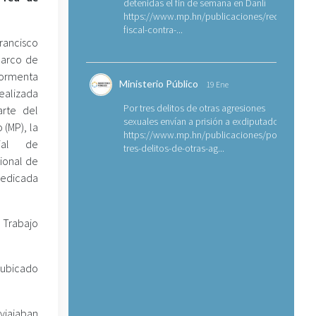
detenidas el fin de semana en Danlí
https://www.mp.hn/publicaciones/requerimien
fiscal-contra-...
rancisco
marco de
ormenta
Ministerio Público
19 Ene
alizada
Por tres delitos de otras agresiones
arte del
sexuales envían a prisión a exdiputado
 (MP), la
https://www.mp.hn/publicaciones/por-
cial de
tres-delitos-de-otras-ag...
ional de
 dedicada
 Trabajo
 ubicado
viajaban