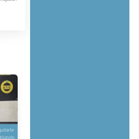
uitarle
hablando