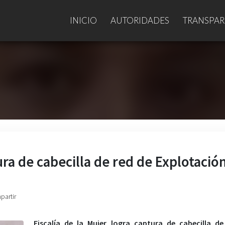
INICIO
AUTORIDADES
TRANSPAR
ura de cabecilla de red de Explotació
partir
Fiscalía de la Mujer logra captura de cabecilla d