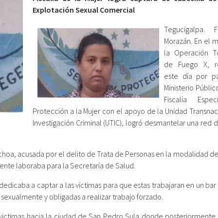
Explotación Sexual Comercial
Tegucigalpa. F
Morazán. En el 
la Operación T
de Fuego X, re
este día por p
Ministerio Público
Fiscalía Espe
Protección a la Mujer con el apoyo de la Unidad Transnac
Investigación Criminal (UTIC), logró desmantelar una red
choa, acusada por el delito de Trata de Personas en la modalidad de
ente laboraba para la Secretaría de Salud.
dicaba a captar a las víctimas para que estas trabajaran en un bar
sexualmente y obligadas a realizar trabajo forzado.
 victimas hacia la ciudad de San Pedro Sula donde posteriormente 