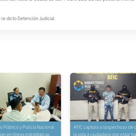
le dicto Detención Judicial.
io Público y Policía Nacional
ATIC captura a sospechoso de q
jan en líneas estratégicas
la vida a ciudadano por estar 