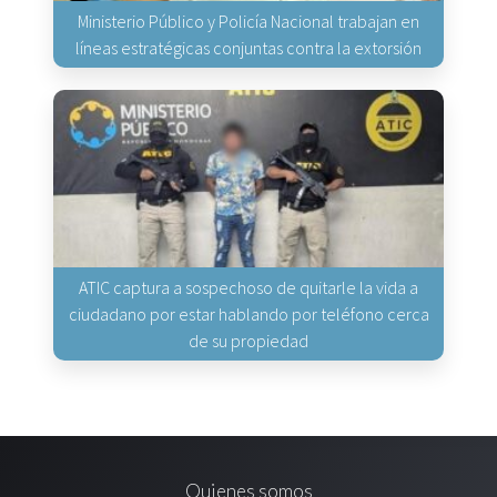
Ministerio Público y Policía Nacional trabajan en
líneas estratégicas conjuntas contra la extorsión
ATIC captura a sospechoso de quitarle la vida a
ciudadano por estar hablando por teléfono cerca
de su propiedad
Quienes somos