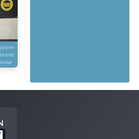
uitarle
hablando
piedad