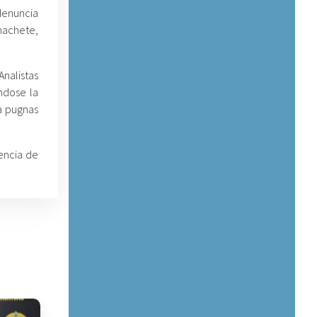
 denuncia
machete,
Analistas
ndose la
a pugnas
encia de