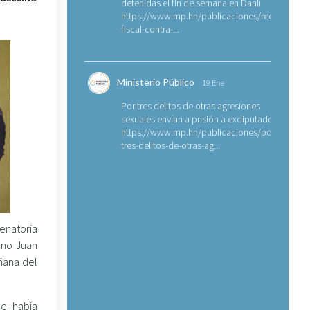
detenidas el fin de semana en Danlí
https://www.mp.hn/publicaciones/requerimien
fiscal-contra-...
Ministerio Público
19 Ene
Por tres delitos de otras agresiones
sexuales envían a prisión a exdiputado
https://www.mp.hn/publicaciones/por-
tres-delitos-de-otras-ag...
denatoria
ano Juan
ñana del
le había