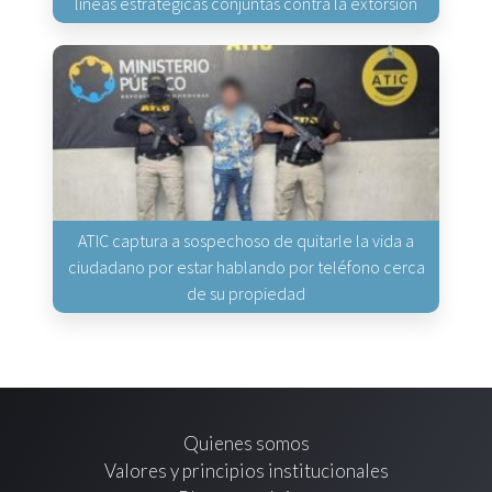
líneas estratégicas conjuntas contra la extorsión
ATIC captura a sospechoso de quitarle la vida a
ciudadano por estar hablando por teléfono cerca
de su propiedad
Quienes somos
Valores y principios institucionales