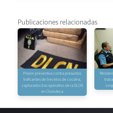
Publicaciones relacionadas
Prisión preventiva contra presuntos
Minister
traficantes de tres kilos de cocaína,
traba
capturados tras operativo de la DLCN
conj
en Choluteca