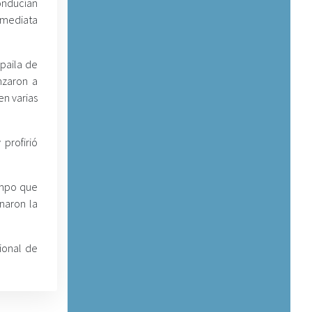
conducían
mediata
 paila de
nzaron a
en varias
profirió
iempo que
naron la
ional de