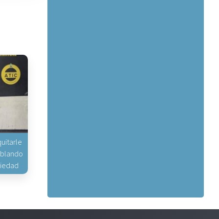
uitarle
hablando
piedad