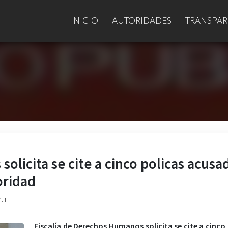
INICIO
AUTORIDADES
TRANSPAR
olicita se cite a cinco policas acusa
oridad
tir
Fiscalía de Derechos Humanos solicita se cite a cinco 