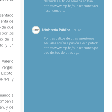
detenidas el fin de semana en Danlí
https://www.mp.hn/publicaciones/requerimien
fiscal-contra-...
esentado
menta de
pide que
Ministerio Público
19 Ene
s por los
Por tres delitos de otras agresiones
io de la
sexuales envían a prisión a exdiputado
ado y un
https://www.mp.hn/publicaciones/por-
tres-delitos-de-otras-ag...
 Valerio
 Vargas,
 Escoto,
 (PNP) y
cuando a
compañia
án, y de