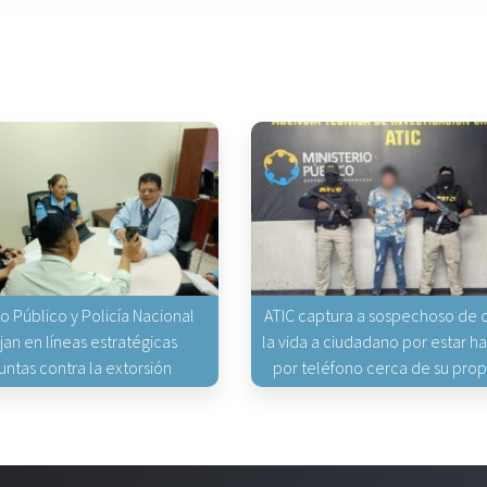
io Público y Policía Nacional
ATIC captura a sospechoso de q
jan en líneas estratégicas
la vida a ciudadano por estar 
untas contra la extorsión
por teléfono cerca de su pro