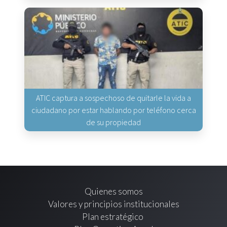
ATIC captura a sospechoso de quitarle la vida a
ciudadano por estar hablando por teléfono cerca
de su propiedad
Quienes somos
Valores y principios institucionales
Plan estratégico