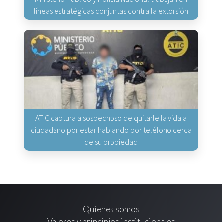
líneas estratégicas conjuntas contra la extorsión
ATIC captura a sospechoso de quitarle la vida a
ciudadano por estar hablando por teléfono cerca
de su propiedad
Quienes somos
Valores y principios institucionales