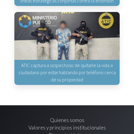
líneas estratégicas conjuntas contra la extorsión
ATIC captura a sospechoso de quitarle la vida a
ciudadano por estar hablando por teléfono cerca
de su propiedad
Quienes somos
Valores y principios institucionales