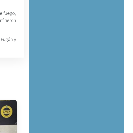
e fuego,
nfirieron
 Fugón y