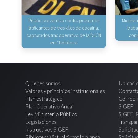
Prisión preventiva contra presuntos
Minister
traficantes de tres kilos de cocaína,
traba
capturados tras operativo de la DLCN
conj
en Choluteca
Quienes somos
Ubicaci
Valores y principios institucionales
Contact
Plan estratégico
Correo i
Plan Operativo Anual
SIGEFI
Ley Ministerio Público
SIGEFI 
Legislaciones
Transpar
Instructivos SIGEFI
Solicitu
Biblioteca Virtual tirant lo blanch
Solicitu