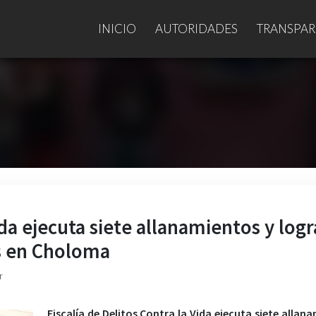
INICIO
AUTORIDADES
TRANSPAR
ida ejecuta siete allanamientos y logr
s en Choloma
r
Fiscalía de Delitos Contra la Vida ejecuta siete allan