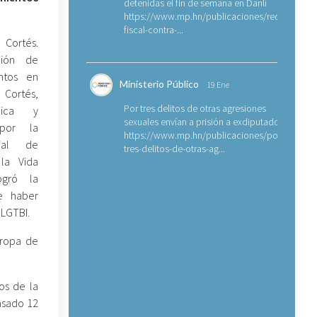
detenidas el fin de semana en Danlí
https://www.mp.hn/publicaciones/requerimien
fiscal-contra-...
 Cortés.
ción de
entos en
Ministerio Público
19 Ene
ortés,
Por tres delitos de otras agresiones
cnica y
sexuales envían a prisión a exdiputado
 por la
https://www.mp.hn/publicaciones/por-
cial de
tres-delitos-de-otras-ag...
 la Vida
ogró la
e haber
 LGTBI.
Tropa de
os de la
pasado 12