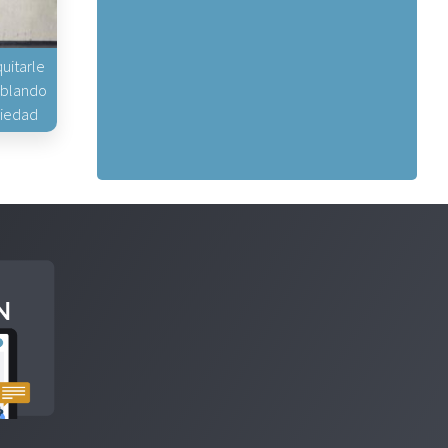
uitarle
hablando
piedad