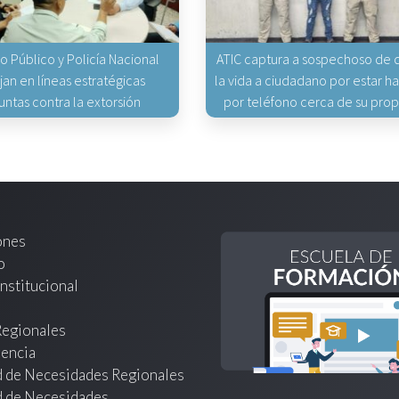
io Público y Policía Nacional
ATIC captura a sospechoso de q
jan en líneas estratégicas
la vida a ciudadano por estar 
untas contra la extorsión
por teléfono cerca de su pro
ones
o
nstitucional
Regionales
encia
d de Necesidades Regionales
d de Necesidades