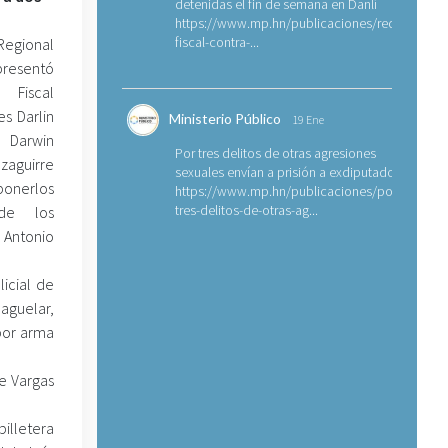
detenidas el fin de semana en Danlí
https://www.mp.hn/publicaciones/requerimien
fiscal-contra-...
 Regional
resentó
 Fiscal
es Darlin
Ministerio Público
19 Ene
Darwin
Por tres delitos de otras agresiones
aguirre
sexuales envían a prisión a exdiputado
ponerlos
https://www.mp.hn/publicaciones/por-
tres-delitos-de-otras-ag...
 de los
Antonio
licial de
Maguelar,
 por arma
e Vargas
billetera