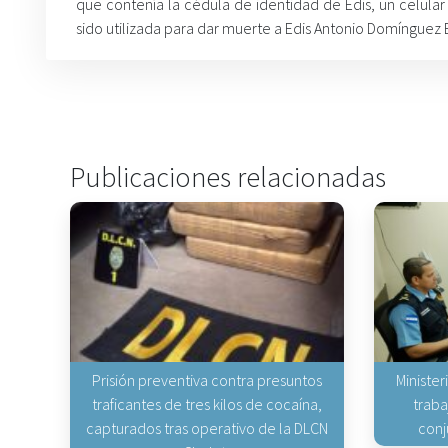
que contenía la cédula de identidad de Edis, un celular
sido utilizada para dar muerte a Edis Antonio Domínguez 
Publicaciones relacionadas
Prisión preventiva contra presuntos
Minister
traficantes de tres kilos de cocaína,
traba
capturados tras operativo de la DLCN
conj