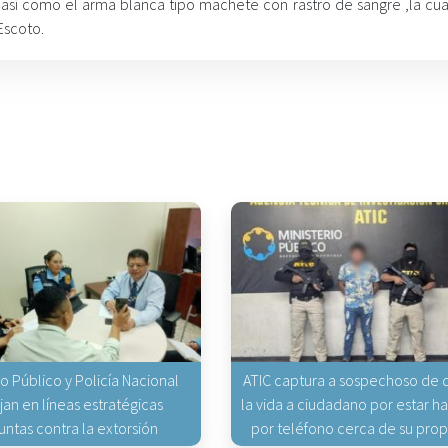
 así como el arma blanca tipo machete con rastro de sangre ,la cual
Escoto.
io Público y Policía Nacional
ATIC captura a sospechoso de q
jan en líneas estratégicas
la vida a ciudadano por estar 
untas contra la extorsión
por teléfono cerca de su pro