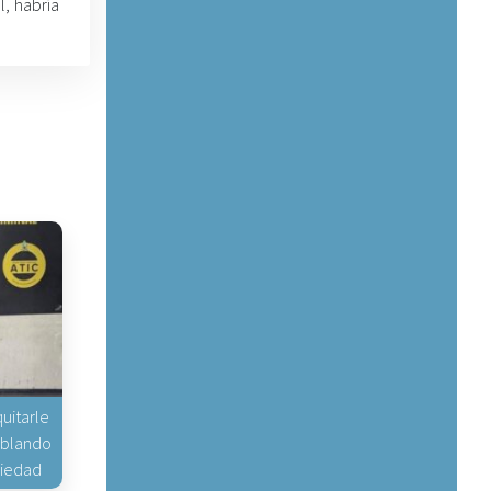
, habría
uitarle
hablando
piedad