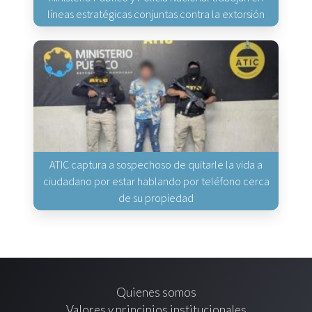
líneas estratégicas conjuntas contra la extorsión
ATIC captura a sospechoso de quitarle la vida a
ciudadano por estar hablando por teléfono cerca
de su propiedad
Quienes somos
Valores y principios institucionales