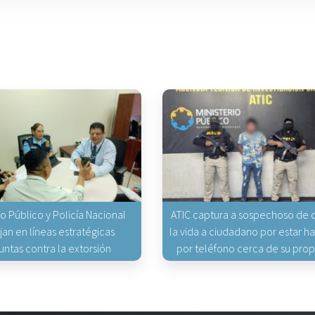
io Público y Policía Nacional
ATIC captura a sospechoso de q
jan en líneas estratégicas
la vida a ciudadano por estar 
untas contra la extorsión
por teléfono cerca de su pro