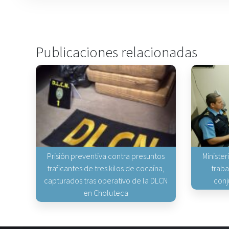
Publicaciones relacionadas
Prisión preventiva contra presuntos
Minister
traficantes de tres kilos de cocaína,
traba
capturados tras operativo de la DLCN
conj
en Choluteca