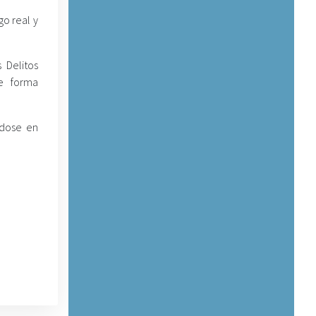
go real y
 Delitos
de forma
ndose en