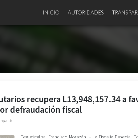
INICIO
AUTORIDADES
TRANSPAR
ibutarios recupera L13,948,157.34 a fa
por defraudación fiscal
mpartir
Tegucigalpa, Francisco Morazán. –
La Fiscalía Especial C