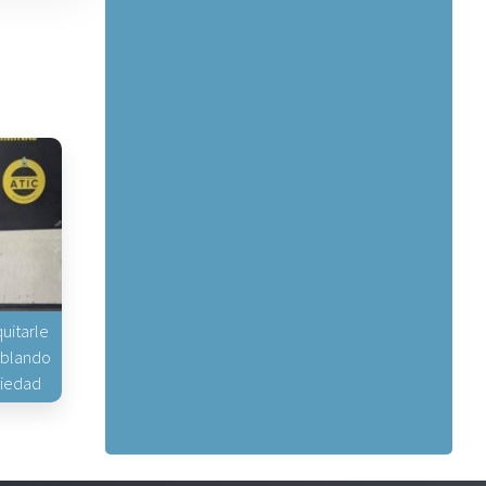
uitarle
hablando
piedad