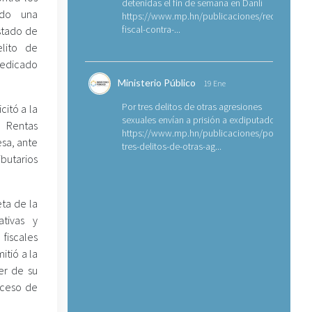
detenidas el fin de semana en Danlí
ado una
https://www.mp.hn/publicaciones/requerimien
fiscal-contra-...
stado de
elito de
dedicado
Ministerio Público
19 Ene
Por tres delitos de otras agresiones
citó a la
sexuales envían a prisión a exdiputado
e Rentas
https://www.mp.hn/publicaciones/por-
esa, ante
tres-delitos-de-otras-ag...
butarios
eta de la
ativas y
fiscales
tió a la
er de su
oceso de