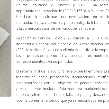
Delitos Tributarios y Conexos (FE-CDTC), ha logr
importante recuperación de L13,948,157.34 a favor del E
Honduras, tras culminar una investigación por el d
defraudación fiscal cometida por un obligado tributario 
a la comercialización de derivados de la madera.
La acción se inició en julio de 2023, cuando la FE-CDTC soli
Inspectoría General del Servicio de Administración d
(SAR), la realización de una auditoría exhaustiva a la empr
las sospechas de que no había cancelado los montos tri
correspondientes a varios períodos.
El informe final de la auditoría reveló que la empresa suj
fiscalización había presentado declaraciones rectific
extemporáneas con el objetivo de generar créditos 
presuntamente simulados. Esta maniobra fraudulenta permi
empresa eliminar deudas por falta de pago y desvanec
cuenta corriente la deuda que ya se encontraba en pr