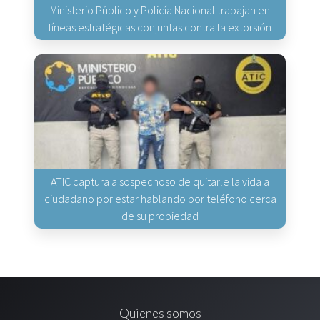
Ministerio Público y Policía Nacional trabajan en
líneas estratégicas conjuntas contra la extorsión
ATIC captura a sospechoso de quitarle la vida a
ciudadano por estar hablando por teléfono cerca
de su propiedad
Quienes somos