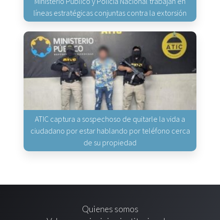
Ministerio Público y Policía Nacional trabajan en
líneas estratégicas conjuntas contra la extorsión
ATIC captura a sospechoso de quitarle la vida a
ciudadano por estar hablando por teléfono cerca
de su propiedad
Quienes somos