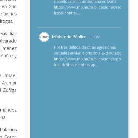
detenidas el fin de semana en Danlí
e en San
https://www.mp.hn/publicaciones/requerimien
fiscal-contra-...
 quienes
drogas.
exis Díaz
Ministerio Público
19 Ene
Alvarado
Por tres delitos de otras agresiones
 Jiménez
sexuales envían a prisión a exdiputado
a Muñoz y
https://www.mp.hn/publicaciones/por-
tres-delitos-de-otras-ag...
a Ismael
n Aramar
é Zúñiga
ernández
ona.
Palacios
an Corea