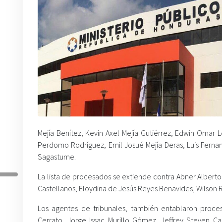
Mejía Benítez, Kevin Axel Mejía Gutiérrez, Edwin Omar 
Perdomo Rodríguez, Emil Josué Mejía Deras, Luis Fernan
Sagastume.
La lista de procesados se extiende contra Abner Albert
Castellanos, Eloydina de Jesús Reyes Benavides, Wilson R
Los agentes de tribunales, también entablaron proces
Cerrato, Jorge Issac Murillo Gómez, Jeffrey Steven Ca