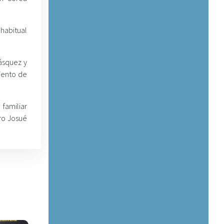
habitual
ásquez y
iento de
familiar
iro Josué