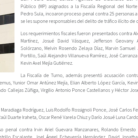
Público (MP) asignados a la Fiscalía Regional del Nort
Pedro Sula, incoaron proceso penal contra 25 personas a
se les supone responsables del delito de tráfico ilícito de 
Los requerimientos fiscales fueron presentados contra Al
Martínez, Josué David Vásquez, Jefferson Geovany 
Solórzano, Melvin Rosendo Zelaya Díaz, Marvin Samuel
Portillo, Saúl Alejandro Villanueva Ramírez, José Carranz
Kevin Axel Mejía Gutiérrez.
La Fiscalía de Turno, además presentó acusación contr
Lemus, Yunior Omar Antúnez Mejía, Elian Alberto López García, Kevi
do Callejas Zúñiga, Virgilio Antonio Ponce Castellanos y Héctor Jos
o Maradiaga Rodríguez, Luis Rodolfo Rossignoli Ponce, José Carlos F
aúl Duarte Iraheta, Oscar René Varela Chiuz y Darío Josué Luna Card
o penal contra Irvin Ariel Guevara Manzanares, Rolando Ernesto 
strillo Escalante, Joel Ángel Echeverría Hernández, David Jonath