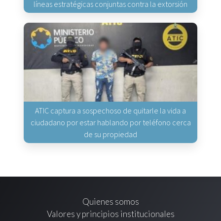
líneas estratégicas conjuntas contra la extorsión
ATIC captura a sospechoso de quitarle la vida a
ciudadano por estar hablando por teléfono cerca
de su propiedad
Quienes somos
Valores y principios institucionales