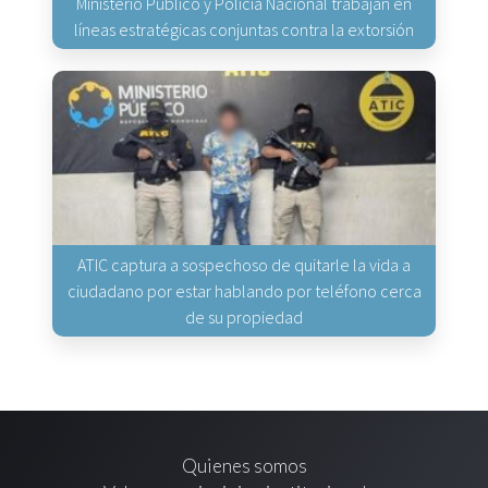
Ministerio Público y Policía Nacional trabajan en
líneas estratégicas conjuntas contra la extorsión
ATIC captura a sospechoso de quitarle la vida a
ciudadano por estar hablando por teléfono cerca
de su propiedad
Quienes somos