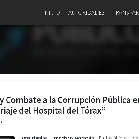
INICIO
AUTORIDADES
TRANSPAR
a y Combate a la Corrupción Pública e
Triaje del Hospital del Tórax”
ir
Tegucigalpa, Francisco Morazán
. En las últimas hora