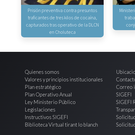
Prisión preventiva contra presuntos
Minister
traficantes de tres kilos de cocaína,
traba
capturados tras operativo de la DLCN
conj
en Choluteca
Quienes somos
Ubicaci
Valores y principios institucionales
Contact
Plan estratégico
Correo i
Plan Operativo Anual
SIGEFI
Ley Ministerio Público
SIGEFI 
Legislaciones
Transpar
Instructivos SIGEFI
Solicitu
Biblioteca Virtual tirant lo blanch
Solicitu