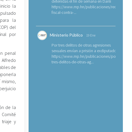
detenidas el fin de semana en Danlí
inicio la
https://www.mp.hn/publicaciones/requerimien
fiscal-contra-...
mpulsado
 para la
COP) del
inal por
Ministerio Público
19 Ene
Por tres delitos de otras agresiones
sexuales envían a prisión a exdiputado
ón penal
https://www.mp.hn/publicaciones/por-
 Alfredo
tres-delitos-de-otras-ag...
sables de
uponerla
í mismo,
erjuicio
ón de la
l Comité
triaje y