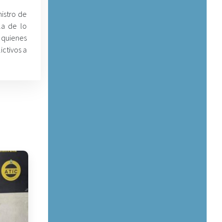
istro de
la de lo
 quienes
ictivos a