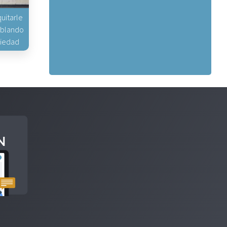
uitarle
hablando
piedad