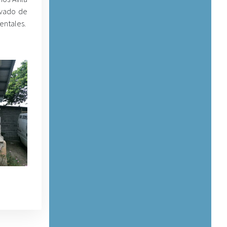
avado de
entales.