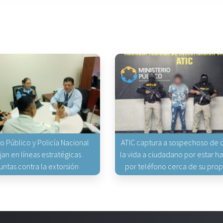
io Público y Policía Nacional
ATIC captura a sospechoso de q
jan en líneas estratégicas
la vida a ciudadano por estar 
untas contra la extorsión
por teléfono cerca de su pro