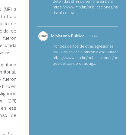
detenidas el fin de semana en Danlí
https://www.mp.hn/publicaciones/requerimien
o (MP) a
fiscal-contra-...
 la Trata
ícito de
edida de
Ministerio Público
19 Ene
e fueron
jecutada
Por tres delitos de otras agresiones
sexuales envían a prisión a exdiputado
sonas.
https://www.mp.hn/publicaciones/por-
tres-delitos-de-otras-ag...
imputado
itorial,
e fueron
e hizo en
tigación
ón (DPI)
 en ese
miso de
ios Ávila