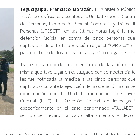
Tegucigalpa, Francisco Morazán.
El Ministerio Públic
través de los fiscales adscritos a la Unidad Especial Contra
de Personas, Explotación Sexual Comercial y Tráfico Il
Personas (UTESCTP) en las últimas horas logró la m
detención judicial en contra de cinco personas qu
capturadas durante la operación regional “CARISICA” e
para combatir delitos contra la trata y tráfico ilegal de per
Tras el desarrollo de la audiencia de declaración de 
misma que tuvo lugar en el Juzgado con competencia terr
les fue notificada la medida a las cinco personas qu
capturadas durante la ejecución de la operación la cual s
coordinación con la Unidad Transnacional de Inves
Criminal (UTIC), la Dirección Policial de Investigaci
específicamente en el caso denominado «TAULABE”
sentido se llevaron a cabo allanamientos y deco
tro Espino, Gerson Fabricio Bautista Sandoval, Manuel de Jesús Barr