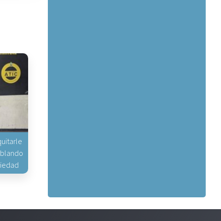
uitarle
hablando
piedad