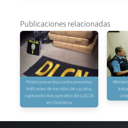
Publicaciones relacionadas
Prisión preventiva contra presuntos
Minister
traficantes de tres kilos de cocaína,
traba
capturados tras operativo de la DLCN
conj
en Choluteca