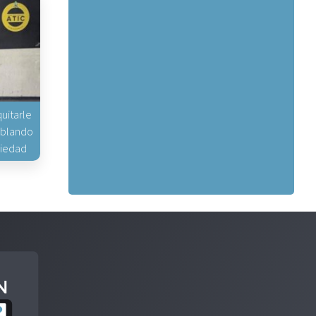
uitarle
hablando
piedad