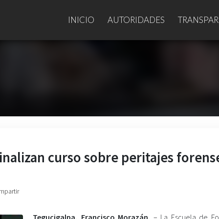
INICIO
AUTORIDADES
TRANSPAR
inalizan curso sobre peritajes forens
mpartir
Tegucigalpa, Francisco Morazán.
– La Escuela de Fo