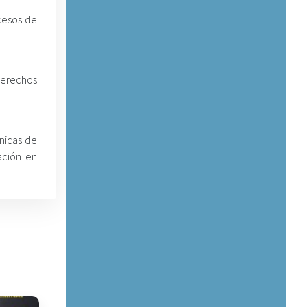
cesos de
Derechos
ínicas de
ación en