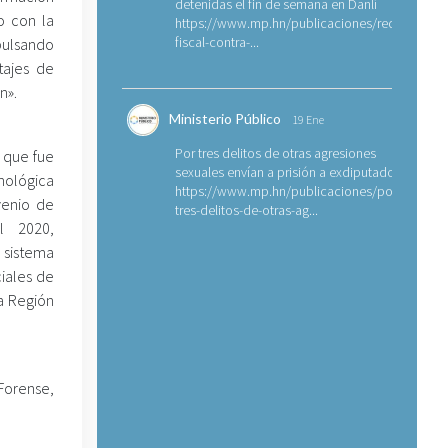
detenidas el fin de semana en Danlí
o con la
https://www.mp.hn/publicaciones/requerimien
fiscal-contra-...
pulsando
tajes de
n».
Ministerio Público
19 Ene
Por tres delitos de otras agresiones
o que fue
sexuales envían a prisión a exdiputado
ológica
https://www.mp.hn/publicaciones/por-
venio de
tres-delitos-de-otras-ag...
l 2020,
 sistema
iales de
la Región
Forense,