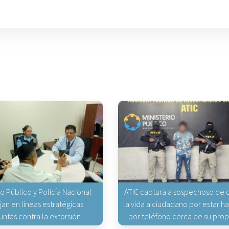
io Público y Policía Nacional
ATIC captura a sospechoso de q
jan en líneas estratégicas
la vida a ciudadano por estar 
untas contra la extorsión
por teléfono cerca de su pro