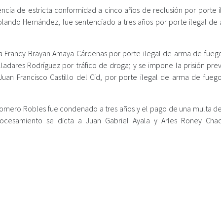
ia de estricta conformidad a cinco años de reclusión por porte i
lando Hernández, fue sentenciado a tres años por porte ilegal de
tra Francy Brayan Amaya Cárdenas por porte ilegal de arma de fueg
lladares Rodríguez por tráfico de droga; y se impone la prisión pre
Juan Francisco Castillo del Cid, por porte ilegal de arma de fueg
Romero Robles fue condenado a tres años y el pago de una multa de
rocesamiento se dicta a Juan Gabriel Ayala y Arles Roney Cha