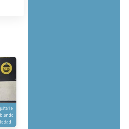
uitarle
hablando
piedad