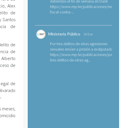
detenidas el fin de semana en Danlí
io, Alex
https://www.mp.hn/publicaciones/requerimien
fiscal-contra-...
elito de
y Santos
ncia de
Ministerio Público
19 Ene
Por tres delitos de otras agresiones
delito de
sexuales envían a prisión a exdiputado
encia de
https://www.mp.hn/publicaciones/por-
 Alberto
tres-delitos-de-otras-ag...
oceso de
legal de
Alvarado
.
s meses;
homicidio