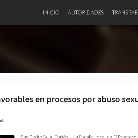
INICIO
AUTORIDADES
TRANSPAR
favorables en procesos por abuso sex
rtir
San Pedro Sula, Cortés. – La Fiscalía Local en El Progreso