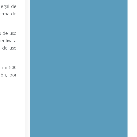
legal de
 arma de
o de uso
ventiva a
o de uso
 mil 500
cón, por