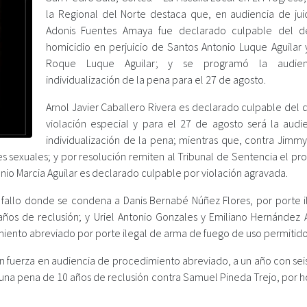
la Regional del Norte destaca que, en audiencia de juic
Adonis Fuentes Amaya fue declarado culpable del d
homicidio en perjuicio de Santos Antonio Luque Aguilar 
Roque Luque Aguilar; y se programó la audie
individualización de la pena para el 27 de agosto.
Arnol Javier Caballero Rivera es declarado culpable del 
violación especial y para el 27 de agosto será la audi
individualización de la pena; mientras que, contra Jimmy
s sexuales; y por resolución remiten al Tribunal de Sentencia el pr
nio Marcia Aguilar es declarado culpable por violación agravada.
 fallo donde se condena a Danis Bernabé Núñez Flores, por porte i
ños de reclusión; y Uriel Antonio Gonzales y Emiliano Hernández 
iento abreviado por porte ilegal de arma de fuego de uso permitido
n fuerza en audiencia de procedimiento abreviado, a un año con sei
tó una pena de 10 años de reclusión contra Samuel Pineda Trejo, por 