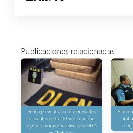
Publicaciones relacionadas
Prisión preventiva contra presuntos
Minister
traficantes de tres kilos de cocaína,
traba
capturados tras operativo de la DLCN
conj
en Choluteca