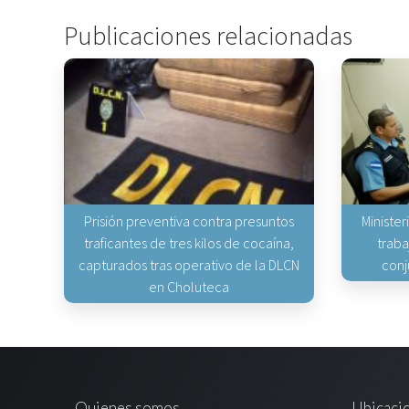
Publicaciones relacionadas
Prisión preventiva contra presuntos
Minister
traficantes de tres kilos de cocaína,
traba
capturados tras operativo de la DLCN
conj
en Choluteca
Quienes somos
Ubicaci