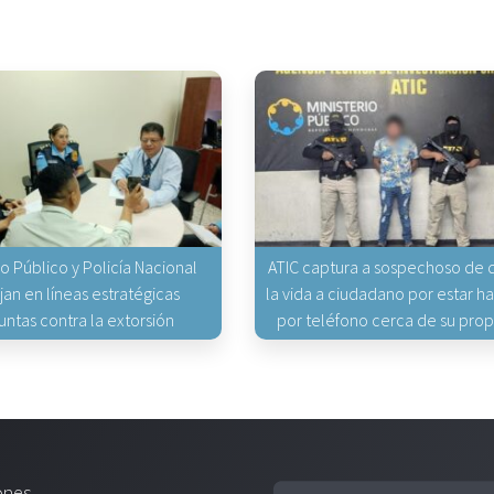
io Público y Policía Nacional
ATIC captura a sospechoso de q
jan en líneas estratégicas
la vida a ciudadano por estar 
untas contra la extorsión
por teléfono cerca de su pro
ones