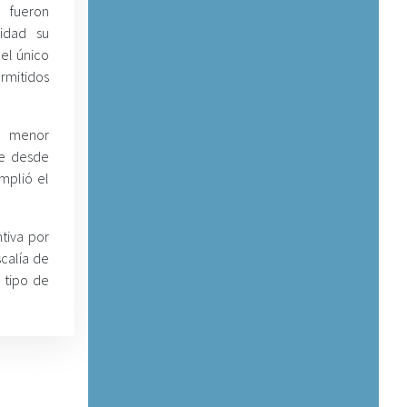
 fueron
idad su
 el único
ermitidos
a menor
re desde
mplió el
tiva por
scalía de
 tipo de