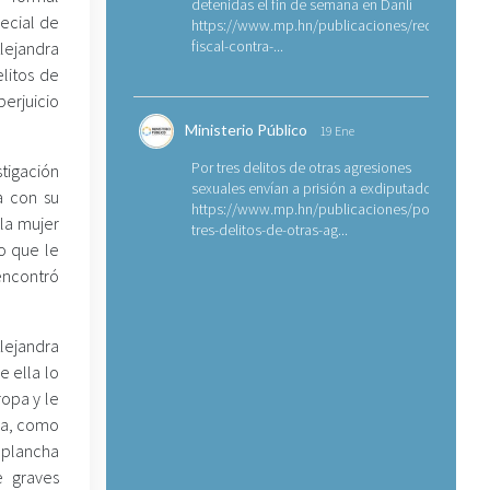
detenidas el fin de semana en Danlí
pecial de
https://www.mp.hn/publicaciones/requerimien
fiscal-contra-...
Alejandra
litos de
perjuicio
Ministerio Público
19 Ene
Por tres delitos de otras agresiones
stigación
sexuales envían a prisión a exdiputado
a con su
https://www.mp.hn/publicaciones/por-
 la mujer
tres-delitos-de-otras-ag...
o que le
 encontró
lejandra
e ella lo
opa y le
cha, como
 plancha
e graves