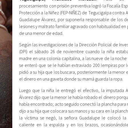
procesamiento con prisión preventiva logró la Fiscalía Es
Protección a la Niñez (FEP-NIÑEZ) de Tegucigalpa contra 
Guadalupe Álvarez, por suponerla responsable de los de
lesiones y maltrato familiar agravado con habitualidad en 
de una menor de edad.
Según las investigaciones de la Dirección Policial de Inve
(DPI) el sábado 26 de noviembre cuando la niña estab
madre en una colonia capitalina, a las nueve de la noche
se enteró que se le habían extraviado 200 lempiras por l
pidió a su hija que los buscara, posteriormente la menor
el dinero en una gaveta donde su mamá guarda la ropa.
Luego que la niña le entregó el efectivo, la imputada A
Álvarez dijo que la menor le había robado el dinero porqu
había encontrado; acto seguido conectó la plancha para r
dijo a su hija que colocara sus manos y su cara en la plan
la víctima se negó, la señora Guadalupe le colocó la
caliente en la espalda y en los brazos, ocasionándol