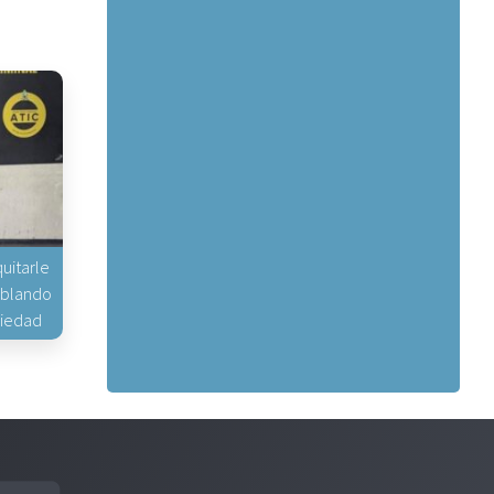
uitarle
hablando
piedad