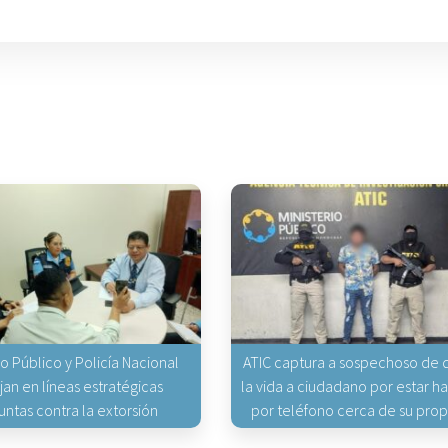
io Público y Policía Nacional
ATIC captura a sospechoso de q
jan en líneas estratégicas
la vida a ciudadano por estar 
untas contra la extorsión
por teléfono cerca de su pro