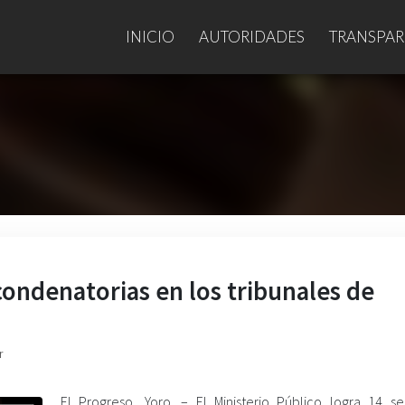
INICIO
AUTORIDADES
TRANSPAR
condenatorias en los tribunales de
r
El Progreso, Yoro. –
El Ministerio Público logra 14 se