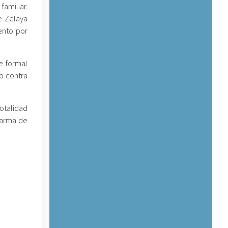
amiliar.
e Zelaya
ento por
de formal
so contra
totalidad
 arma de