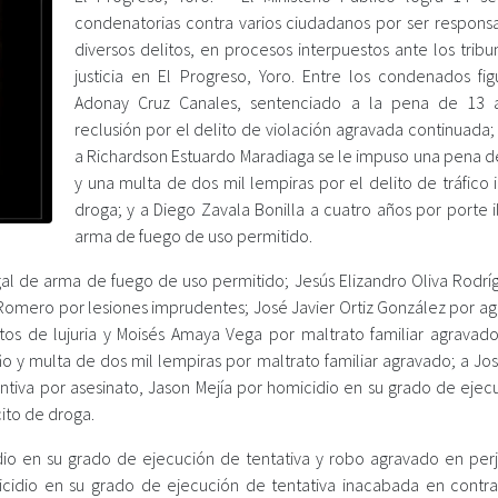
condenatorias contra varios ciudadanos por ser respons
diversos delitos, en procesos interpuestos ante los trib
justicia en El Progreso, Yoro. Entre los condenados fig
Adonay Cruz Canales, sentenciado a la pena de 13 
reclusión por el delito de violación agravada continuada
a Richardson Estuardo Maradiaga se le impuso una pena d
y una multa de dos mil lempiras por el delito de tráfico i
droga; y a Diego Zavala Bonilla a cuatro años por porte 
arma de fuego de uso permitido.
al de arma de fuego de uso permitido; Jesús Elizandro Oliva Rodrí
 Romero por lesiones imprudentes; José Javier Ortiz González por ag
os de lujuria y Moisés Amaya Vega por maltrato familiar agravado
 y multa de dos mil lempiras por maltrato familiar agravado; a Jos
tiva por asesinato, Jason Mejía por homicidio en su grado de ejec
cito de droga.
idio en su grado de ejecución de tentativa y robo agravado en perj
icidio en su grado de ejecución de tentativa inacabada en contr