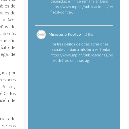
detenidas el fin de semana en Danlí
ables de
https://www.mp.hn/publicaciones/requerimien
fiscal-contra-...
unales de
ura Axel
años de
; además
Ministerio Público
19 Ene
e un año
Por tres delitos de otras agresiones
lícito de
sexuales envían a prisión a exdiputado
ilegal de
https://www.mp.hn/publicaciones/por-
tres-delitos-de-otras-ag...
guez por
resiones
. A Leny
é Carlos
ución de
uicio de
a de dos