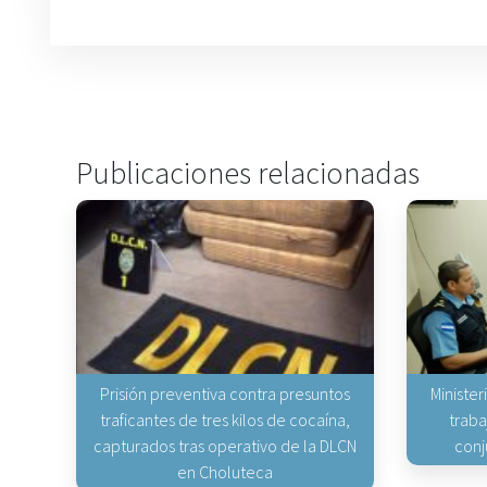
Publicaciones relacionadas
Prisión preventiva contra presuntos
Minister
traficantes de tres kilos de cocaína,
traba
capturados tras operativo de la DLCN
conj
en Choluteca