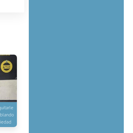
uitarle
hablando
piedad