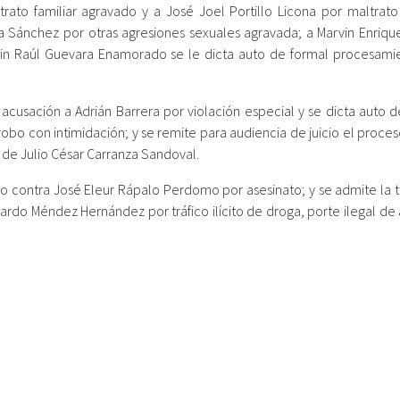
to familiar agravado y a José Joel Portillo Licona por maltrato f
 Sánchez por otras agresiones sexuales agravada; a Marvin Enriqu
evin Raúl Guevara Enamorado se le dicta auto de formal procesami
 acusación a Adrián Barrera por violación especial y se dicta auto 
obo con intimidación; y se remite para audiencia de juicio el proce
 de Julio César Carranza Sandoval.
ayo contra José Eleur Rápalo Perdomo por asesinato; y se admite la 
ardo Méndez Hernández por tráfico ilícito de droga, porte ilegal de