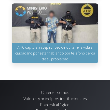
ATIC captura a sospechoso de quitarle la vida a
ciudadano por estar hablando por teléfono cerca
de su propiedad
Quienes somos
Valores y principios institucionales
Plan estratégico